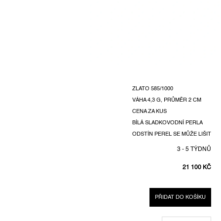
ZLATO 585/1000
VÁHA 4,3 G, PRŮMĚR 2 CM
CENA ZA KUS
BÍLÁ SLADKOVODNÍ PERLA
ODSTÍN PEREL SE MŮŽE LIŠIT
3 - 5 TÝDNŮ
21 100 KČ
MĚRNÁ
CENA:
PŘIDAT DO KOŠÍKU