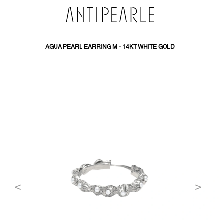
PŘEJÍT
NA
OBSAH
AGUA PEARL EARRING M - 14KT WHITE GOLD