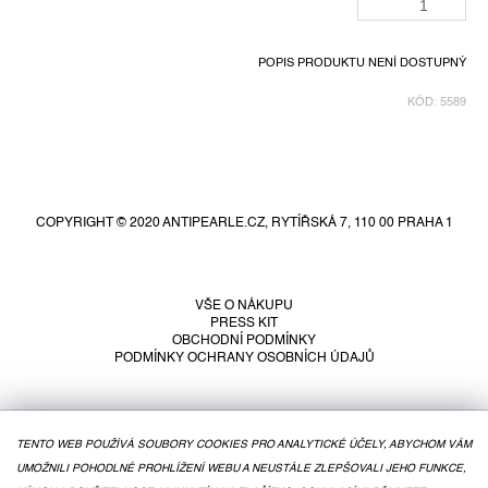
POPIS PRODUKTU NENÍ DOSTUPNÝ
KÓD:
5589
Z
á
p
COPYRIGHT © 2020 ANTIPEARLE.CZ, RYTÍŘSKÁ 7, 110 00 PRAHA 1
a
t
í
VŠE O NÁKUPU
PRESS KIT
OBCHODNÍ PODMÍNKY
PODMÍNKY OCHRANY OSOBNÍCH ÚDAJŮ
TENTO WEB POUŽÍVÁ SOUBORY COOKIES PRO ANALYTICKÉ ÚČELY, ABYCHOM VÁM
UMOŽNILI POHODLNÉ PROHLÍŽENÍ WEBU A NEUSTÁLE ZLEPŠOVALI JEHO FUNKCE,