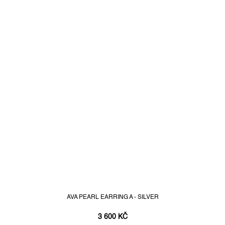
AVA PEARL EARRING A - SILVER
3 600 KČ