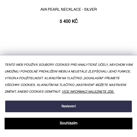
AVA PEARL NECKLACE - SILVER
5 400 KČ
TENTO WEB POUŽÍVÁ SOUBORY COOKIES PRO ANALYTICKÉ ÚČELY, ABYCHOM VÁM
UMOŽNILI POHODLNÉ PROHLÍŽENÍ WEBU A NEUSTÁLE ZLEPŠOVALI JEHO FUNKCE,
VÝKON A POUŽITELNOST. KLIKNUTÍM NA TLAČÍTKO „SOUHLASÍM" PŘIJMETE
VŠECHNY COOKIES, KLIKNUTÍM NA TLAČÍTKO „NASTAVENÍ" MŮŽETE NASTAVENÍ
ZMĚNIT, ANEBO COOKIES ODMÍTNUT.
VÍCE INFORMACÍ NALEZNETE ZDE.
Nastavení
Souhlasím