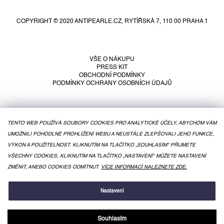
á
p
COPYRIGHT © 2020 ANTIPEARLE.CZ, RYTÍŘSKÁ 7, 110 00 PRAHA 1
a
t
í
VŠE O NÁKUPU
PRESS KIT
OBCHODNÍ PODMÍNKY
PODMÍNKY OCHRANY OSOBNÍCH ÚDAJŮ
TENTO WEB POUŽÍVÁ SOUBORY COOKIES PRO ANALYTICKÉ ÚČELY, ABYCHOM VÁM
UMOŽNILI POHODLNÉ PROHLÍŽENÍ WEBU A NEUSTÁLE ZLEPŠOVALI JEHO FUNKCE,
VÝKON A POUŽITELNOST. KLIKNUTÍM NA TLAČÍTKO „SOUHLASÍM" PŘIJMETE
VŠECHNY COOKIES, KLIKNUTÍM NA TLAČÍTKO „NASTAVENÍ" MŮŽETE NASTAVENÍ
ZMĚNIT, ANEBO COOKIES ODMÍTNUT.
VÍCE INFORMACÍ NALEZNETE ZDE.
VYTVOŘIL SHOPTET
Nastavení
Souhlasím