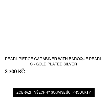
PEARL PIERCE CARABINER WITH BAROQUE PEARL
S - GOLD PLATED SILVER
3 700 KČ
ZOBRAZIT VŠECHNY SOUVISEJÍCÍ PRODUKTY
Z