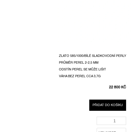
ZLATO 585/1000/BÍLÉ SLADKOVODNÍ PERLY
PRŮMĚR PEREL 2-2,5 MM
ODSTÍN PEREL SE MŮŽE LIŠIT
VÁHA BEZ PEREL CCA 3,7G
22 800 KČ
MĚRNÁ
CENA:
PŘIDAT DO KOŠÍKU