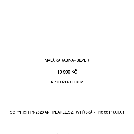
MALÁ KARABINA - SILVER
10 900 KČ
4
POLOŽEK CELKEM
O
v
Z
l
á
á
d
p
a
COPYRIGHT © 2020 ANTIPEARLE.CZ, RYTÍŘSKÁ 7, 110 00 PRAHA 1
a
c
t
í
í
p