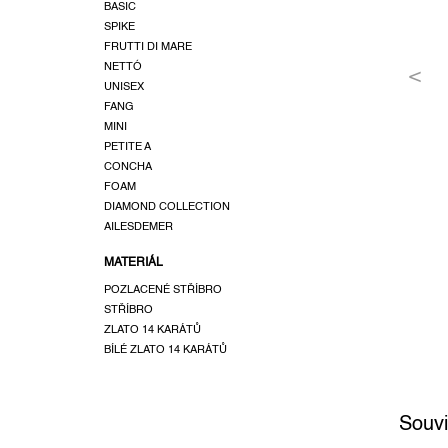
a
BASIC
SPIKE
n
FRUTTI DI MARE
e
NETTÓ
l
UNISEX
FANG
MINI
PETITE A
CONCHA
FOAM
DIAMOND COLLECTION
AILESDEMER
MATERIÁL
POZLACENÉ STŘÍBRO
STŘÍBRO
ZLATO 14 KARÁTŮ
BÍLÉ ZLATO 14 KARÁTŮ
Souvi