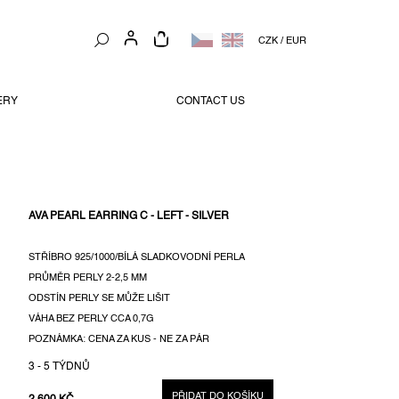
NÁKUPNÍ
CZK
/
EUR
KOŠÍK
ERY
CONTACT US
AVA PEARL EARRING C - LEFT - SILVER
STŘÍBRO 925/1000/BÍLÁ SLADKOVODNÍ PERLA
PRŮMĚR PERLY 2-2,5 MM
ODSTÍN PERLY SE MŮŽE LIŠIT
VÁHA BEZ PERLY CCA 0,7G
POZNÁMKA: CENA ZA KUS - NE ZA PÁR
3 - 5 TÝDNŮ
PŘIDAT DO KOŠÍKU