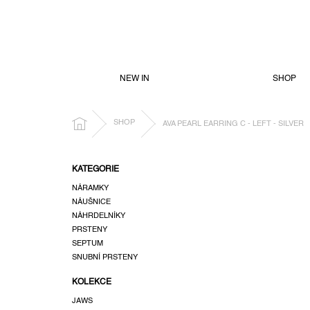
PŘEJÍT
NA
OBSAH
NEW IN
SHOP
DOMŮ
SHOP
AVA PEARL EARRING C - LEFT - SILVER
P
KATEGORIE
o
NÁRAMKY
s
NÁUŠNICE
t
NÁHRDELNÍKY
r
PRSTENY
a
SEPTUM
n
SNUBNÍ PRSTENY
n
KOLEKCE
í
p
JAWS