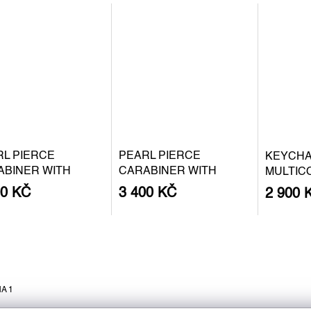
RL PIERCE
PEARL PIERCE
KEYCHA
ABINER WITH
CARABINER WITH
MULTIC
QUE PEARL S -
BAROQUE PEARL S -
00 KČ
3 400 KČ
2 900 
 PLATED SILVER
SILVER
A 1