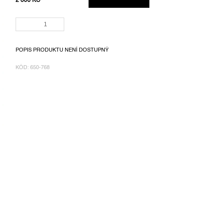
2 600 KČ
MĚRNÁ
CENA:
POPIS PRODUKTU NENÍ DOSTUPNÝ
KÓD:
650-768