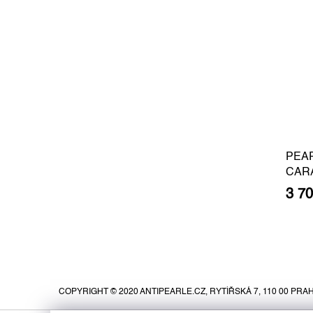
PEA
CAR
BARO
3 7
GOLD
Z
á
p
COPYRIGHT © 2020 ANTIPEARLE.CZ, RYTÍŘSKÁ 7, 110 00 PRAH
a
t