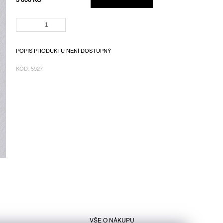
5 800 KČ
MĚRNÁ
CENA:
POPIS PRODUKTU NENÍ DOSTUPNÝ
KÓD:
5927
VŠE O NÁKUPU