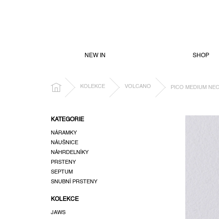
PŘEJÍT
NA
OBSAH
NEW IN
SHOP
DOMŮ
KOLEKCE
VOLCANO
PICO MEDIUM NEC
P
KATEGORIE
o
NÁRAMKY
s
NÁUŠNICE
t
NÁHRDELNÍKY
r
PRSTENY
a
SEPTUM
n
SNUBNÍ PRSTENY
n
KOLEKCE
í
p
JAWS