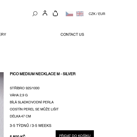
NÁKUPNÍ
CZK
/
EUR
KOŠÍK
ERY
CONTACT US
PICO MEDIUM NECKLACE M - SILVER
STŘÍBRO 925/1000
VÁHA
2,9 G
BÍLÁ SLADKOVODNÍ PERLA
ODSTÍN PEREL SE MŮŽE LIŠIT
DÉLKA 47 CM
3-5 TÝDNŮ / 3-5 WEEKS
PŘIDAT DO KOŠÍKU