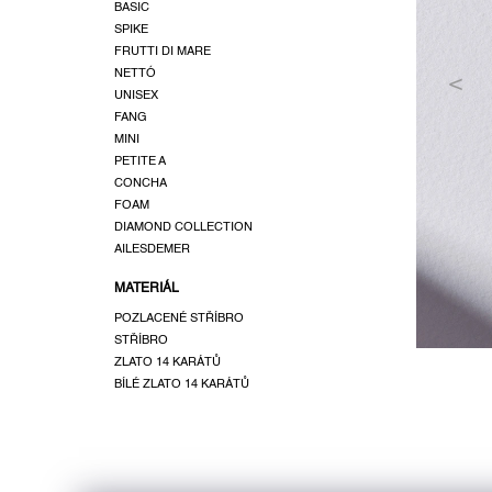
a
BASIC
SPIKE
n
FRUTTI DI MARE
e
NETTÓ
l
UNISEX
FANG
MINI
PETITE A
CONCHA
FOAM
DIAMOND COLLECTION
AILESDEMER
MATERIÁL
POZLACENÉ STŘÍBRO
STŘÍBRO
ZLATO 14 KARÁTŮ
BÍLÉ ZLATO 14 KARÁTŮ
Z
á