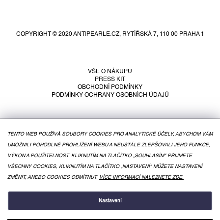
Z
á
p
COPYRIGHT © 2020 ANTIPEARLE.CZ, RYTÍŘSKÁ 7, 110 00 PRAHA 1
a
t
í
VŠE O NÁKUPU
PRESS KIT
OBCHODNÍ PODMÍNKY
PODMÍNKY OCHRANY OSOBNÍCH ÚDAJŮ
TENTO WEB POUŽÍVÁ SOUBORY COOKIES PRO ANALYTICKÉ ÚČELY, ABYCHOM VÁM
UMOŽNILI POHODLNÉ PROHLÍŽENÍ WEBU A NEUSTÁLE ZLEPŠOVALI JEHO FUNKCE,
VÝKON A POUŽITELNOST. KLIKNUTÍM NA TLAČÍTKO „SOUHLASÍM" PŘIJMETE
VŠECHNY COOKIES, KLIKNUTÍM NA TLAČÍTKO „NASTAVENÍ" MŮŽETE NASTAVENÍ
ZMĚNIT, ANEBO COOKIES ODMÍTNUT.
VÍCE INFORMACÍ NALEZNETE ZDE.
VYTVOŘIL SHOPTET
Nastavení