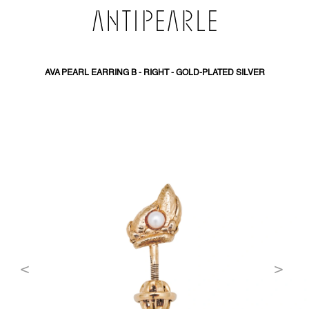
PŘEJÍT
NA
OBSAH
AVA PEARL EARRING B - RIGHT - GOLD-PLATED SILVER