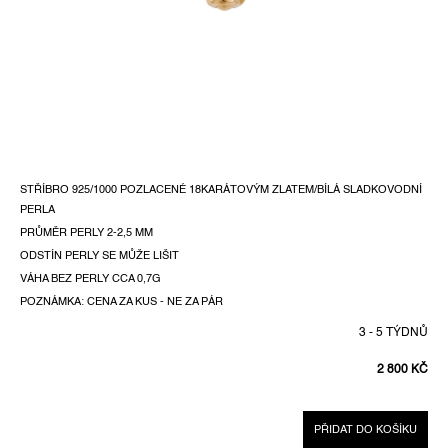
STŘÍBRO 925/1000 POZLACENÉ 18KARÁTOVÝM ZLATEM/BÍLÁ SLADKOVODNÍ
PERLA
PRŮMĚR PERLY 2-2,5 MM
ODSTÍN PERLY SE MŮŽE LIŠIT
VÁHA BEZ PERLY CCA 0,7G
POZNÁMKA: CENA ZA KUS - NE ZA PÁR
3 - 5 TÝDNŮ
2 800 KČ
MĚRNÁ
CENA:
PŘIDAT DO KOŠÍKU