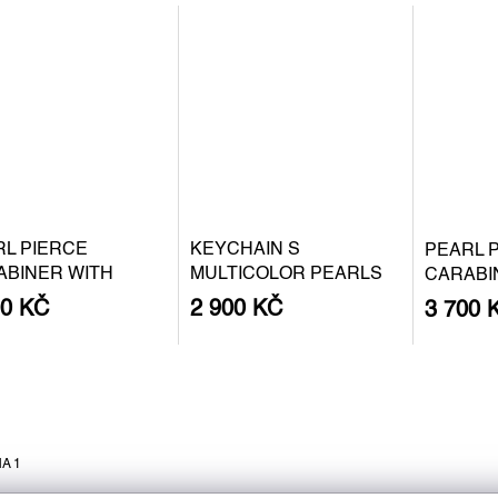
RL PIERCE
KEYCHAIN S
PEARL 
ABINER WITH
MULTICOLOR PEARLS
CARABI
QUE PEARL S -
BAROQU
00 KČ
2 900 KČ
3 700 
ER
GOLD P
A 1