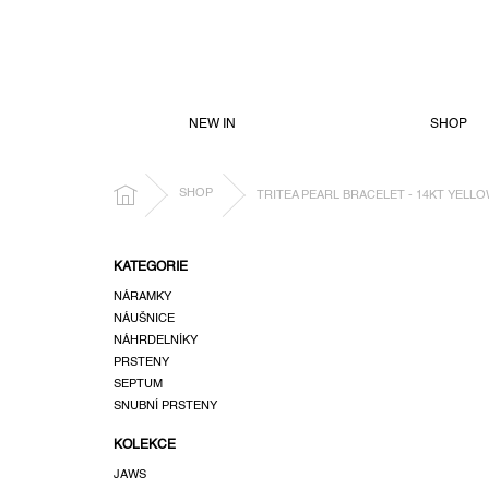
PŘEJÍT
NA
OBSAH
NEW IN
SHOP
DOMŮ
SHOP
TRITEA PEARL BRACELET - 14KT YELL
P
KATEGORIE
o
NÁRAMKY
s
NÁUŠNICE
t
NÁHRDELNÍKY
r
PRSTENY
a
SEPTUM
n
SNUBNÍ PRSTENY
n
KOLEKCE
í
p
JAWS