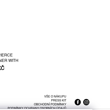
PIERCE
NER WITH
E PEARL S -
KČ
LATED SILVER
VŠE O NÁKUPU
PRESS KIT
OBCHODNÍ PODMÍNKY
PODMÍNKY OCHRANY OSOBNÍCH ÚDAJŮ