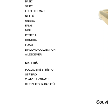
a
BASIC
SPIKE
n
FRUTTI DI MARE
e
NETTÓ
l
UNISEX
FANG
MINI
PETITE A
CONCHA
FOAM
DIAMOND COLLECTION
AILESDEMER
MATERIÁL
POZLACENÉ STŘÍBRO
STŘÍBRO
ZLATO 14 KARÁTŮ
BÍLÉ ZLATO 14 KARÁTŮ
Souvi