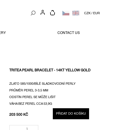
NÁKUPNÍ
CZK
/
EUR
KOŠÍK
ERY
CONTACT US
TRITEA PEARL BRACELET - 14KT YELLOW GOLD
ZLATO 585/1000/BÍLÉ SLADKOVODNÍ PERLY
PRŮMĚR PEREL 3-3,5 MM
ODSTÍN PEREL SE MŮŽE LIŠIT
VÁHA BEZ PEREL CCA 53,9G
PŘIDAT DO KOŠÍKU
203 500 KČ
MĚRNÁ
CENA: