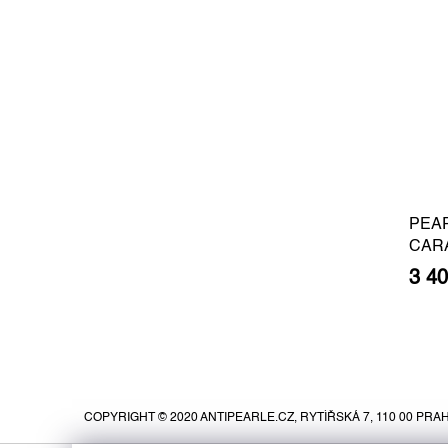
PEA
CAR
BARO
3 4
SILV
Z
á
p
COPYRIGHT © 2020 ANTIPEARLE.CZ, RYTÍŘSKÁ 7, 110 00 PRAH
a
t