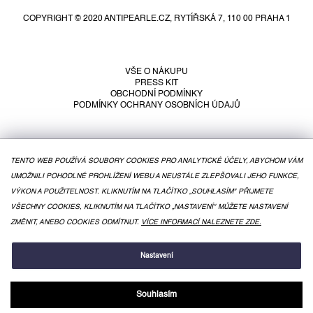
p
COPYRIGHT © 2020 ANTIPEARLE.CZ, RYTÍŘSKÁ 7, 110 00 PRAHA 1
a
t
í
VŠE O NÁKUPU
PRESS KIT
OBCHODNÍ PODMÍNKY
PODMÍNKY OCHRANY OSOBNÍCH ÚDAJŮ
TENTO WEB POUŽÍVÁ SOUBORY COOKIES PRO ANALYTICKÉ ÚČELY, ABYCHOM VÁM
UMOŽNILI POHODLNÉ PROHLÍŽENÍ WEBU A NEUSTÁLE ZLEPŠOVALI JEHO FUNKCE,
VÝKON A POUŽITELNOST. KLIKNUTÍM NA TLAČÍTKO „SOUHLASÍM" PŘIJMETE
VŠECHNY COOKIES, KLIKNUTÍM NA TLAČÍTKO „NASTAVENÍ" MŮŽETE NASTAVENÍ
ZMĚNIT, ANEBO COOKIES ODMÍTNUT.
VÍCE INFORMACÍ NALEZNETE ZDE.
VYTVOŘIL SHOPTET
Nastavení
Souhlasím