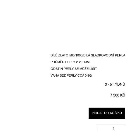
BÍLÉ ZLATO 585/1000/BÍLÁ SLADKOVODNÍ PERLA
PRŮMĚR PERLY 2-2,5 MM
ODSTÍN PERLY SE MŮŽE LIŠIT
VÁHA BEZ PERLY CCA 0,9G
3 - 5 TÝDNŮ
7 500 KČ
MĚRNÁ
CENA:
PŘIDAT DO KOŠÍKU