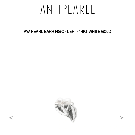
PŘEJÍT
NA
OBSAH
AVA PEARL EARRING C - LEFT - 14KT WHITE GOLD