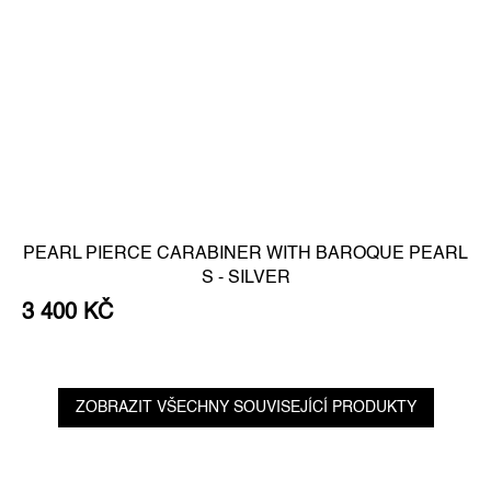
PEARL PIERCE CARABINER WITH BAROQUE PEARL
S - SILVER
3 400 KČ
ZOBRAZIT VŠECHNY SOUVISEJÍCÍ PRODUKTY
Z
á