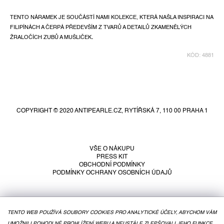
TENTO NÁRAMEK JE SOUČÁSTÍ NAMI KOLEKCE, KTERÁ NAŠLA INSPIRACI NA
FILIPÍNÁCH A ČERPÁ PŘEDEVŠÍM Z TVARŮ A DETAILŮ ZKAMENĚLÝCH
ŽRALOČÍCH ZUBŮ A MUŠLIČEK
.
KÓD:
4881
Z
á
p
COPYRIGHT © 2020 ANTIPEARLE.CZ, RYTÍŘSKÁ 7, 110 00 PRAHA 1
a
t
í
VŠE O NÁKUPU
PRESS KIT
OBCHODNÍ PODMÍNKY
PODMÍNKY OCHRANY OSOBNÍCH ÚDAJŮ
TENTO WEB POUŽÍVÁ SOUBORY COOKIES PRO ANALYTICKÉ ÚČELY, ABYCHOM VÁM
UMOŽNILI POHODLNÉ PROHLÍŽENÍ WEBU A NEUSTÁLE ZLEPŠOVALI JEHO FUNKCE,