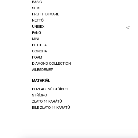
a
BASIC
SPIKE
n
FRUTTI DI MARE
e
NETTÓ
l
UNISEX
FANG
MINI
PETITE A
CONCHA
FOAM
DIAMOND COLLECTION
AILESDEMER
MATERIÁL
POZLACENÉ STŘÍBRO
STŘÍBRO
ZLATO 14 KARÁTŮ
BÍLÉ ZLATO 14 KARÁTŮ
Z
á