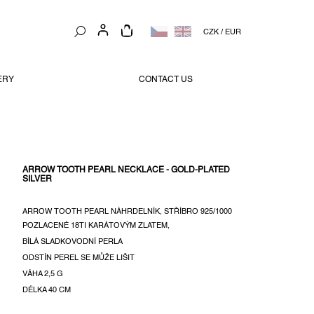
NÁKUPNÍ
CZK
/
EUR
KOŠÍK
ERY
CONTACT US
ARROW TOOTH PEARL NECKLACE - GOLD-PLATED
SILVER
ARROW TOOTH PEARL NÁHRDELNÍK, STŘÍBRO 925/1000
POZLACENÉ 18TI KARÁTOVÝM ZLATEM,
BÍLÁ SLADKOVODNÍ PERLA
ODSTÍN PEREL SE MŮŽE LIŠIT
VÁHA 2,5 G
DÉLKA 40 CM