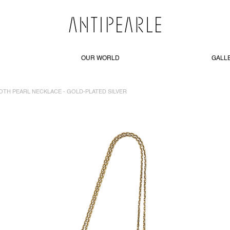
OUR WORLD
GALL
TH PEARL NECKLACE - GOLD-PLATED SILVER