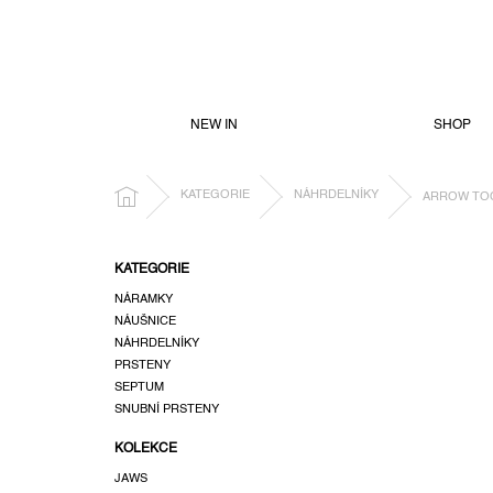
PŘEJÍT
NA
OBSAH
NEW IN
SHOP
DOMŮ
KATEGORIE
NÁHRDELNÍKY
ARROW TOO
P
KATEGORIE
o
NÁRAMKY
s
NÁUŠNICE
t
NÁHRDELNÍKY
r
PRSTENY
a
SEPTUM
n
SNUBNÍ PRSTENY
n
KOLEKCE
í
p
JAWS