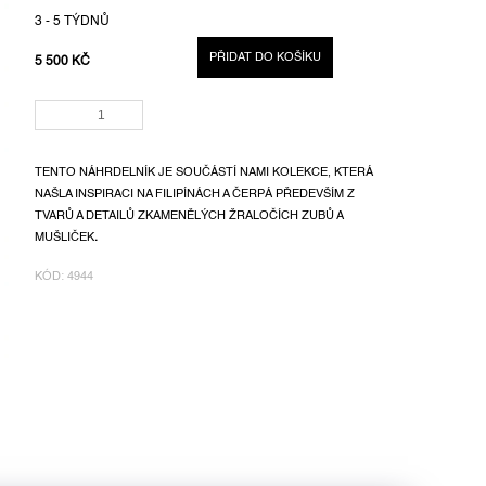
3 - 5 TÝDNŮ
PŘIDAT DO KOŠÍKU
5 500 KČ
MĚRNÁ
CENA:
TENTO NÁHRDELNÍK JE SOUČÁSTÍ NAMI KOLEKCE, KTERÁ
NAŠLA INSPIRACI NA FILIPÍNÁCH A ČERPÁ PŘEDEVŠÍM Z
TVARŮ A DETAILŮ ZKAMENĚLÝCH ŽRALOČÍCH ZUBŮ A
MUŠLIČEK
.
KÓD:
4944