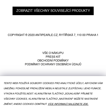
ZOBRAZIT VŠECHNY SOUVISEJÍCÍ PRODUKTY
Z
á
p
COPYRIGHT © 2020 ANTIPEARLE.CZ, RYTÍŘSKÁ 7, 110 00 PRAHA 1
a
t
í
VŠE O NÁKUPU
PRESS KIT
OBCHODNÍ PODMÍNKY
PODMÍNKY OCHRANY OSOBNÍCH ÚDAJŮ
TENTO WEB POUŽÍVÁ SOUBORY COOKIES PRO ANALYTICKÉ ÚČELY, ABYCHOM VÁM
UMOŽNILI POHODLNÉ PROHLÍŽENÍ WEBU A NEUSTÁLE ZLEPŠOVALI JEHO FUNKCE,
VÝKON A POUŽITELNOST. KLIKNUTÍM NA TLAČÍTKO „SOUHLASÍM" PŘIJMETE
VŠECHNY COOKIES, KLIKNUTÍM NA TLAČÍTKO „NASTAVENÍ" MŮŽETE NASTAVENÍ
ZMĚNIT, ANEBO COOKIES ODMÍTNUT.
VÍCE INFORMACÍ NALEZNETE ZDE.