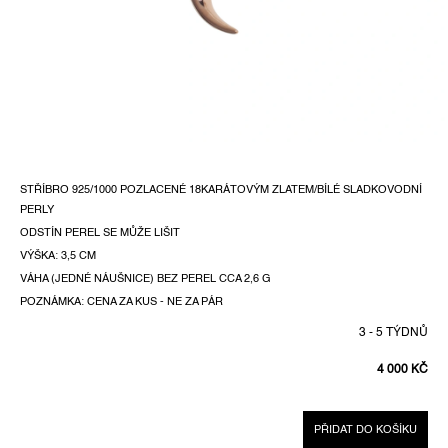
STŘÍBRO 925/1000 POZLACENÉ 18KARÁTOVÝM ZLATEM/BÍLÉ SLADKOVODNÍ
PERLY
ODSTÍN PEREL SE MŮŽE LIŠIT
VÝŠKA: 3,5 CM
VÁHA (JEDNÉ NÁUŠNICE) BEZ PEREL CCA 2,6 G
POZNÁMKA: CENA ZA KUS - NE ZA PÁR
3 - 5 TÝDNŮ
4 000 KČ
MĚRNÁ
CENA:
PŘIDAT DO KOŠÍKU