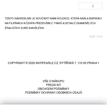
TENTO NÁHRDELNÍK JE SOUČÁSTÍ NAMI KOLEKCE, KTERÁ NAŠLA INSPIRACI
NA FILIPÍNÁCH A ČERPÁ PŘEDEVŠÍM Z TVARŮ A DETAILŮ ZKAMENĚLÝCH
ŽRALOČÍCH ZUBŮ A MUŠLIČEK
.
KÓD:
5112
Z
á
p
COPYRIGHT © 2020 ANTIPEARLE.CZ, RYTÍŘSKÁ 7, 110 00 PRAHA 1
a
t
í
VŠE O NÁKUPU
PRESS KIT
OBCHODNÍ PODMÍNKY
PODMÍNKY OCHRANY OSOBNÍCH ÚDAJŮ