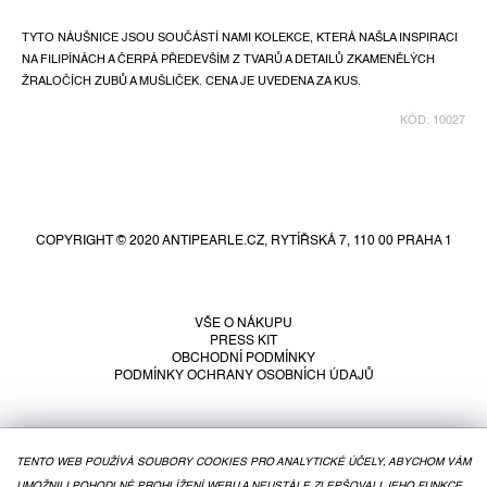
TYTO NÁUŠNICE JSOU SOUČÁSTÍ NAMI KOLEKCE, KTERÁ NAŠLA INSPIRACI
NA FILIPÍNÁCH A ČERPÁ PŘEDEVŠÍM Z TVARŮ A DETAILŮ ZKAMENĚLÝCH
ŽRALOČÍCH ZUBŮ A MUŠLIČEK. CENA JE UVEDENA ZA KUS.
KÓD:
10027
Z
á
p
COPYRIGHT © 2020 ANTIPEARLE.CZ, RYTÍŘSKÁ 7, 110 00 PRAHA 1
a
t
í
VŠE O NÁKUPU
PRESS KIT
OBCHODNÍ PODMÍNKY
PODMÍNKY OCHRANY OSOBNÍCH ÚDAJŮ
TENTO WEB POUŽÍVÁ SOUBORY COOKIES PRO ANALYTICKÉ ÚČELY, ABYCHOM VÁM
UMOŽNILI POHODLNÉ PROHLÍŽENÍ WEBU A NEUSTÁLE ZLEPŠOVALI JEHO FUNKCE,