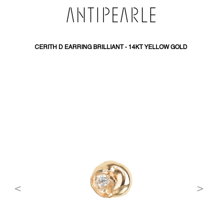
PŘEJÍT
NA
OBSAH
CERITH D EARRING BRILLIANT - 14KT YELLOW GOLD