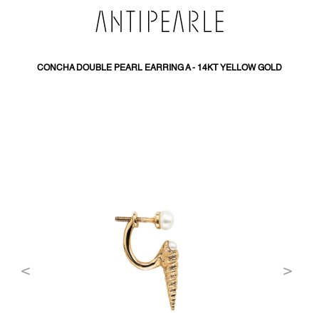
PŘEJÍT
NA
OBSAH
CONCHA DOUBLE PEARL EARRING A - 14KT YELLOW GOLD