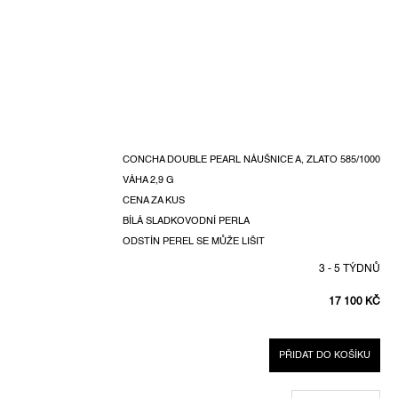
CONCHA DOUBLE PEARL NÁUŠNICE A, ZLATO 585/1000
VÁHA 2,9 G
CENA ZA KUS
BÍLÁ SLADKOVODNÍ PERLA
ODSTÍN PEREL SE MŮŽE LIŠIT
3 - 5 TÝDNŮ
17 100 KČ
MĚRNÁ
CENA:
PŘIDAT DO KOŠÍKU