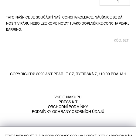
TATO NÁŠNICE JE SOUČÁSTÍ NAŠÍ CONCHA KOLEKCE. NÁUŠNICE SE DÁ
NOSIT V PÁRU NEBO LZE KOMBINOVAT I JAKO DOPLNĚK KE CONCHA PEARL
EARRING.
KÓD:
5211
Z
á
p
COPYRIGHT © 2020 ANTIPEARLE.CZ, RYTÍŘSKÁ 7, 110 00 PRAHA 1
a
t
í
VŠE O NÁKUPU
PRESS KIT
OBCHODNÍ PODMÍNKY
PODMÍNKY OCHRANY OSOBNÍCH ÚDAJŮ