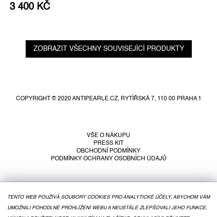
3 400 KČ
ZOBRAZIT VŠECHNY SOUVISEJÍCÍ PRODUKTY
Z
á
p
COPYRIGHT © 2020 ANTIPEARLE.CZ, RYTÍŘSKÁ 7, 110 00 PRAHA 1
a
t
í
VŠE O NÁKUPU
PRESS KIT
OBCHODNÍ PODMÍNKY
PODMÍNKY OCHRANY OSOBNÍCH ÚDAJŮ
TENTO WEB POUŽÍVÁ SOUBORY COOKIES PRO ANALYTICKÉ ÚČELY, ABYCHOM VÁM
UMOŽNILI POHODLNÉ PROHLÍŽENÍ WEBU A NEUSTÁLE ZLEPŠOVALI JEHO FUNKCE,