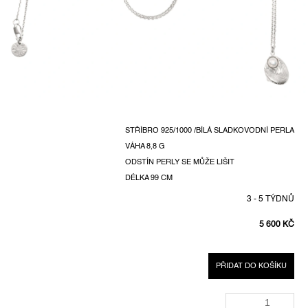
STŘÍBRO 925/1000 /BÍLÁ SLADKOVODNÍ PERLA
VÁHA 8,8 G
ODSTÍN PERLY SE MŮŽE LIŠIT
DÉLKA 99 CM
3 - 5 TÝDNŮ
5 600 KČ
MĚRNÁ
CENA:
PŘIDAT DO KOŠÍKU