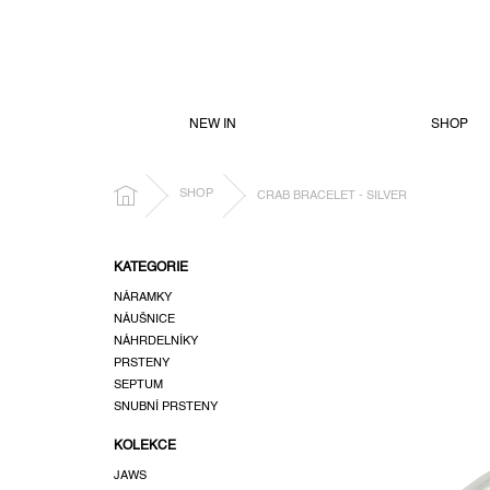
PŘEJÍT
NA
OBSAH
NEW IN
SHOP
DOMŮ
SHOP
CRAB BRACELET - SILVER
P
KATEGORIE
o
NÁRAMKY
s
NÁUŠNICE
t
NÁHRDELNÍKY
r
PRSTENY
a
SEPTUM
n
SNUBNÍ PRSTENY
n
KOLEKCE
í
p
JAWS