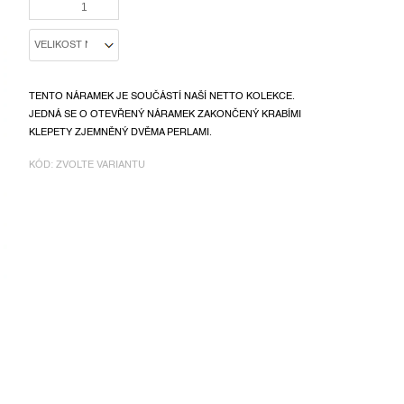
CENA:
TENTO NÁRAMEK JE SOUČÁSTÍ NAŠÍ NETTO KOLEKCE.
JEDNÁ SE O OTEVŘENÝ NÁRAMEK ZAKONČENÝ KRABÍMI
KLEPETY ZJEMNĚNÝ DVĚMA PERLAMI.
KÓD:
ZVOLTE VARIANTU