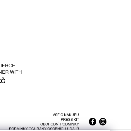
PIERCE
NER WITH
E PEARL S -
KČ
VŠE O NÁKUPU
PRESS KIT
OBCHODNÍ PODMÍNKY
PODMÍNKY OCHRANY OSOBNÍCH ÚDAJŮ