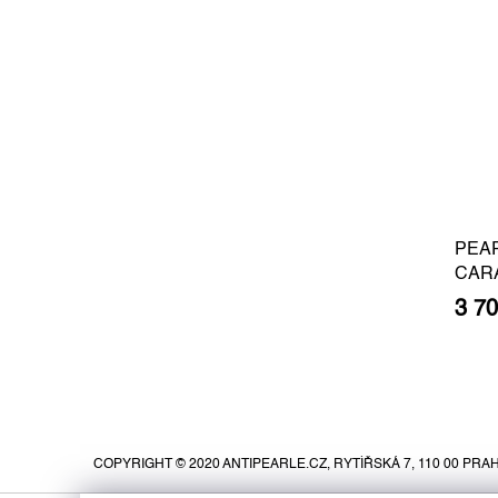
PEA
CAR
BARO
3 7
GOLD
Z
á
p
COPYRIGHT © 2020 ANTIPEARLE.CZ, RYTÍŘSKÁ 7, 110 00 PRAH
a
t