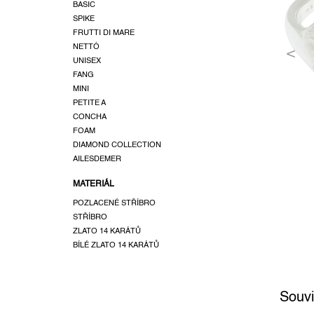
a
BASIC
SPIKE
n
FRUTTI DI MARE
e
NETTÓ
l
UNISEX
FANG
MINI
PETITE A
CONCHA
FOAM
DIAMOND COLLECTION
AILESDEMER
MATERIÁL
POZLACENÉ STŘÍBRO
STŘÍBRO
ZLATO 14 KARÁTŮ
BÍLÉ ZLATO 14 KARÁTŮ
Souvi