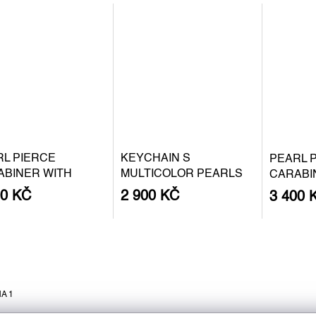
RL PIERCE
KEYCHAIN S
PEARL 
ABINER WITH
MULTICOLOR PEARLS
CARABI
QUE PEARL S -
BAROQU
00 KČ
2 900 KČ
3 400 
 PLATED SILVER
SILVER
A 1