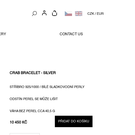
NÁKUPNÍ
CZK
/
EUR
KOŠÍK
ERY
CONTACT US
CRAB BRACELET - SILVER
STŘÍBRO 925/1000 / BÍLÉ SLADKOVODNÍ PERLY
ODSTÍN PEREL SE MŮŽE LIŠIT
VÁHA BEZ PEREL CCA 40,5 G
PŘIDAT DO KOŠÍKU
10 450 KČ
MĚRNÁ