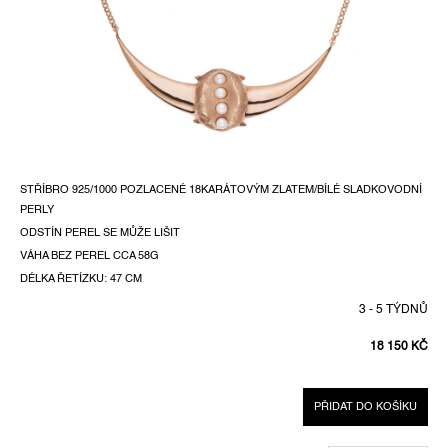
STŘÍBRO 925/1000 POZLACENÉ 18KARÁTOVÝM ZLATEM/BÍLÉ SLADKOVODNÍ
PERLY
ODSTÍN PEREL SE MŮŽE LIŠIT
VÁHA BEZ PEREL CCA 58G
DÉLKA ŘETÍZKU: 47 CM
3 - 5 TÝDNŮ
18 150 KČ
MĚRNÁ
CENA:
PŘIDAT DO KOŠÍKU