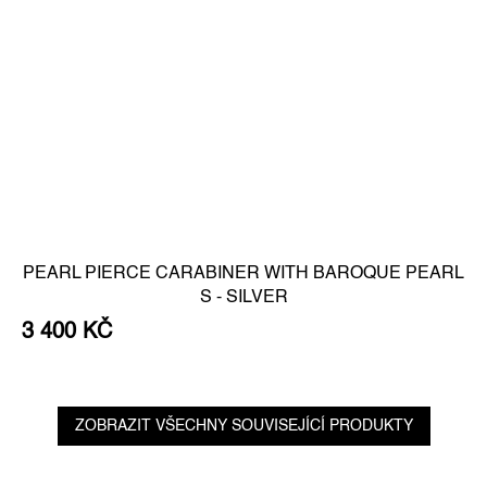
PEARL PIERCE CARABINER WITH BAROQUE PEARL
S - SILVER
3 400 KČ
ZOBRAZIT VŠECHNY SOUVISEJÍCÍ PRODUKTY
Z