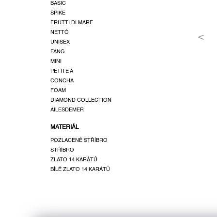
a
BASIC
SPIKE
n
FRUTTI DI MARE
e
NETTÓ
l
UNISEX
FANG
MINI
PETITE A
CONCHA
FOAM
DIAMOND COLLECTION
AILESDEMER
MATERIÁL
POZLACENÉ STŘÍBRO
STŘÍBRO
ZLATO 14 KARÁTŮ
BÍLÉ ZLATO 14 KARÁTŮ
Z
á