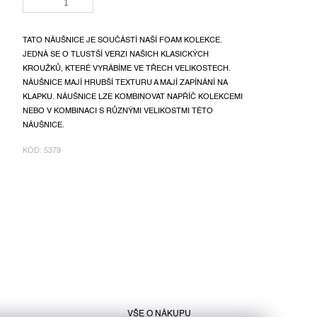
TATO NÁUŠNICE JE SOUČÁSTÍ NAŠÍ FOAM KOLEKCE.
JEDNÁ SE O TLUSTŠÍ VERZI NAŠICH KLASICKÝCH
KROUŽKŮ, KTERÉ VYRÁBÍME VE TŘECH VELIKOSTECH.
NÁUŠNICE MAJÍ HRUBŠÍ TEXTURU A MAJÍ ZAPÍNÁNÍ NA
KLAPKU. NÁUŠNICE LZE KOMBINOVAT NAPŘÍČ KOLEKCEMI
NEBO V KOMBINACI S RŮZNÝMI VELIKOSTMI TÉTO
NÁUŠNICE.
KÓD:
5379
VŠE O NÁKUPU