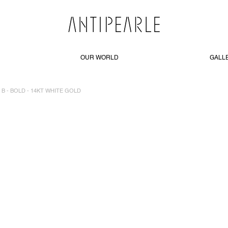
OUR WORLD
GALL
B - BOLD - 14KT WHITE GOLD