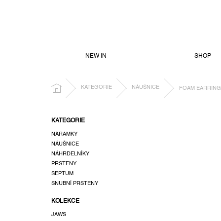
PŘEJÍT
NA
OBSAH
NEW IN
SHOP
DOMŮ
KATEGORIE
NÁUŠNICE
FOAM EARRING 
P
KATEGORIE
o
NÁRAMKY
s
NÁUŠNICE
t
NÁHRDELNÍKY
r
PRSTENY
a
SEPTUM
n
SNUBNÍ PRSTENY
n
KOLEKCE
í
p
JAWS