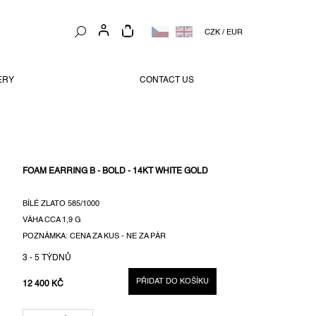
NÁKUPNÍ
CZK
/
EUR
KOŠÍK
ERY
CONTACT US
FOAM EARRING B - BOLD - 14KT WHITE GOLD
BÍLÉ ZLATO 585/1000
VÁHA CCA 1,9 G
POZNÁMKA: CENA ZA KUS - NE ZA PÁR
3 - 5 TÝDNŮ
PŘIDAT DO KOŠÍKU
12 400 KČ
MĚRNÁ
CENA: