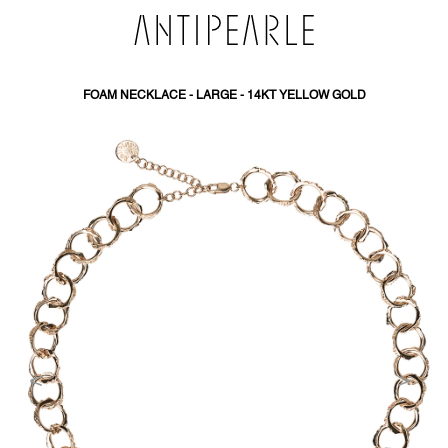
PŘEJÍT
NA
OBSAH
FOAM NECKLACE - LARGE - 14KT YELLOW GOLD