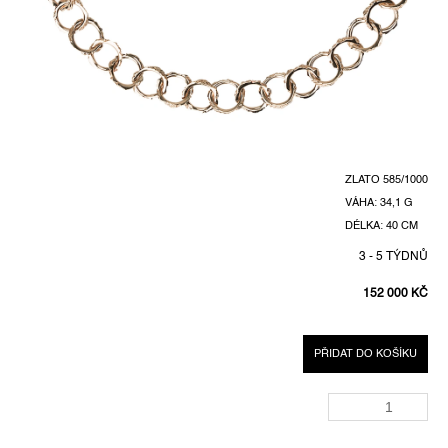
ZLATO 585/1000
VÁHA: 34,1 G
DÉLKA: 40 CM
3 - 5 TÝDNŮ
152 000 KČ
MĚRNÁ
CENA:
PŘIDAT DO KOŠÍKU