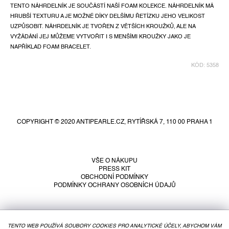
TENTO NÁHRDELNÍK JE SOUČÁSTÍ NAŠÍ FOAM KOLEKCE. NÁHRDELNÍK MÁ
HRUBŠÍ TEXTURU A JE MOŽNÉ DÍKY DELŠÍMU ŘETÍZKU JEHO VELIKOST
UZPŮSOBIT. NÁHRDELNÍK JE TVOŘEN Z VĚTŠÍCH KROUŽKŮ, ALE NA
VYŽÁDÁNÍ JEJ MŮŽEME VYTVOŘIT I S MENŠÍMI KROUŽKY JAKO JE
NAPŘÍKLAD FOAM BRACELET.
KÓD:
5358
Z
á
p
COPYRIGHT © 2020 ANTIPEARLE.CZ, RYTÍŘSKÁ 7, 110 00 PRAHA 1
a
t
í
VŠE O NÁKUPU
PRESS KIT
OBCHODNÍ PODMÍNKY
PODMÍNKY OCHRANY OSOBNÍCH ÚDAJŮ
TENTO WEB POUŽÍVÁ SOUBORY COOKIES PRO ANALYTICKÉ ÚČELY, ABYCHOM VÁM