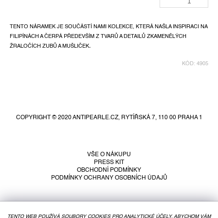
TENTO NÁRAMEK JE SOUČÁSTÍ NAMI KOLEKCE, KTERÁ NAŠLA INSPIRACI NA
FILIPÍNÁCH A ČERPÁ PŘEDEVŠÍM Z TVARŮ A DETAILŮ ZKAMENĚLÝCH
ŽRALOČÍCH ZUBŮ A MUŠLIČEK
.
KÓD:
4905
Z
á
p
COPYRIGHT © 2020 ANTIPEARLE.CZ, RYTÍŘSKÁ 7, 110 00 PRAHA 1
a
t
í
VŠE O NÁKUPU
PRESS KIT
OBCHODNÍ PODMÍNKY
PODMÍNKY OCHRANY OSOBNÍCH ÚDAJŮ
TENTO WEB POUŽÍVÁ SOUBORY COOKIES PRO ANALYTICKÉ ÚČELY, ABYCHOM VÁM