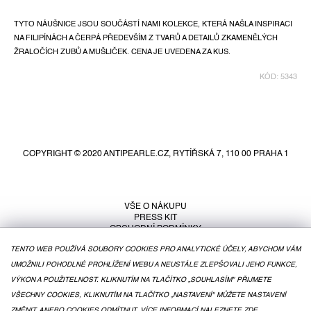
TYTO NÁUŠNICE JSOU SOUČÁSTÍ NAMI KOLEKCE, KTERÁ NAŠLA INSPIRACI
NA FILIPÍNÁCH A ČERPÁ PŘEDEVŠÍM Z TVARŮ A DETAILŮ ZKAMENĚLÝCH
ŽRALOČÍCH ZUBŮ A MUŠLIČEK. CENA JE UVEDENA ZA KUS.
KÓD:
5343
Z
á
p
COPYRIGHT © 2020 ANTIPEARLE.CZ, RYTÍŘSKÁ 7, 110 00 PRAHA 1
a
t
í
VŠE O NÁKUPU
PRESS KIT
OBCHODNÍ PODMÍNKY
PODMÍNKY OCHRANY OSOBNÍCH ÚDAJŮ
TENTO WEB POUŽÍVÁ SOUBORY COOKIES PRO ANALYTICKÉ ÚČELY, ABYCHOM VÁM
UMOŽNILI POHODLNÉ PROHLÍŽENÍ WEBU A NEUSTÁLE ZLEPŠOVALI JEHO FUNKCE,
VÝKON A POUŽITELNOST. KLIKNUTÍM NA TLAČÍTKO „SOUHLASÍM" PŘIJMETE
VŠECHNY COOKIES, KLIKNUTÍM NA TLAČÍTKO „NASTAVENÍ" MŮŽETE NASTAVENÍ
ZMĚNIT, ANEBO COOKIES ODMÍTNUT.
VÍCE INFORMACÍ NALEZNETE ZDE.