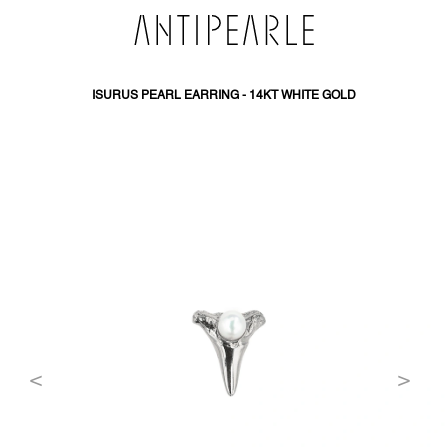
PŘEJÍT
NA
OBSAH
ISURUS PEARL EARRING - 14KT WHITE GOLD