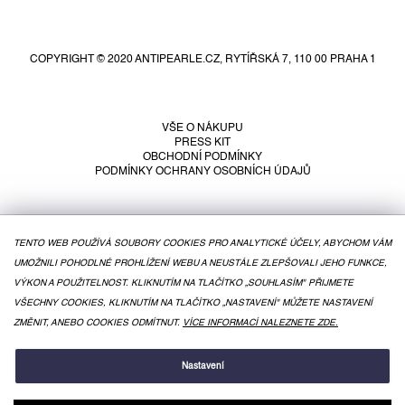
Z
á
p
COPYRIGHT © 2020 ANTIPEARLE.CZ, RYTÍŘSKÁ 7, 110 00 PRAHA 1
a
t
í
VŠE O NÁKUPU
PRESS KIT
OBCHODNÍ PODMÍNKY
PODMÍNKY OCHRANY OSOBNÍCH ÚDAJŮ
TENTO WEB POUŽÍVÁ SOUBORY COOKIES PRO ANALYTICKÉ ÚČELY, ABYCHOM VÁM
UMOŽNILI POHODLNÉ PROHLÍŽENÍ WEBU A NEUSTÁLE ZLEPŠOVALI JEHO FUNKCE,
VÝKON A POUŽITELNOST. KLIKNUTÍM NA TLAČÍTKO „SOUHLASÍM" PŘIJMETE
VŠECHNY COOKIES, KLIKNUTÍM NA TLAČÍTKO „NASTAVENÍ" MŮŽETE NASTAVENÍ
ZMĚNIT, ANEBO COOKIES ODMÍTNUT.
VÍCE INFORMACÍ NALEZNETE ZDE.
VYTVOŘIL SHOPTET
Nastavení