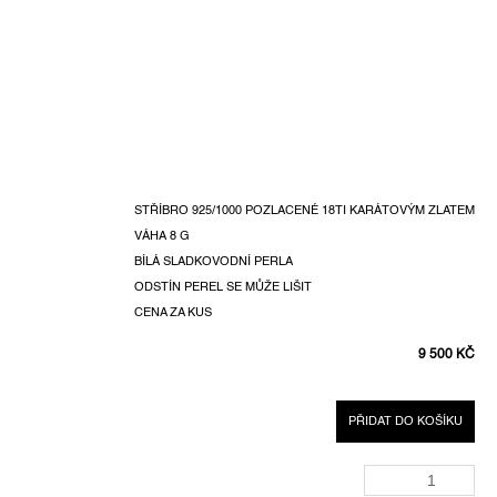
STŘÍBRO 925/1000 POZLACENÉ 18TI KARÁTOVÝM ZLATEM
VÁHA
8 G
BÍLÁ SLADKOVODNÍ PERLA
ODSTÍN PEREL SE MŮŽE LIŠIT
CENA ZA KUS
9 500 KČ
MĚRNÁ
CENA:
PŘIDAT DO KOŠÍKU