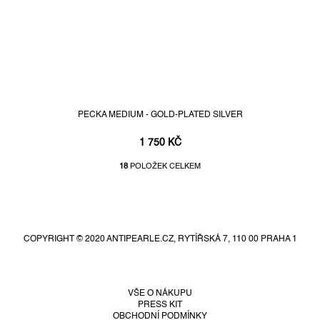
PECKA MEDIUM - GOLD-PLATED SILVER
1 750 KČ
18
POLOŽEK CELKEM
O
v
Z
l
á
á
d
p
a
COPYRIGHT © 2020 ANTIPEARLE.CZ, RYTÍŘSKÁ 7, 110 00 PRAHA 1
a
c
t
í
í
p
r
VŠE O NÁKUPU
PRESS KIT
v
OBCHODNÍ PODMÍNKY