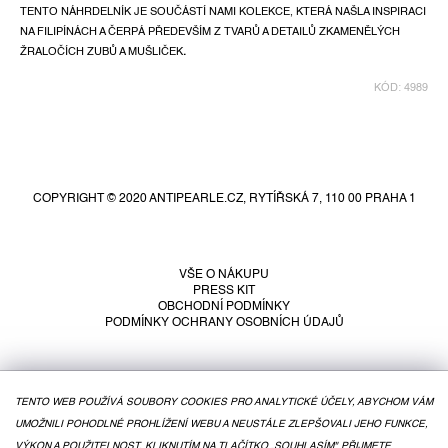
TENTO NÁHRDELNÍK JE SOUČÁSTÍ NAMI KOLEKCE, KTERÁ NAŠLA INSPIRACI
NA FILIPÍNÁCH A ČERPÁ PŘEDEVŠÍM Z TVARŮ A DETAILŮ ZKAMENĚLÝCH
ŽRALOČÍCH ZUBŮ A MUŠLIČEK
.
KÓD:
4989
Z
á
p
COPYRIGHT © 2020 ANTIPEARLE.CZ, RYTÍŘSKÁ 7, 110 00 PRAHA 1
a
t
í
VŠE O NÁKUPU
PRESS KIT
OBCHODNÍ PODMÍNKY
PODMÍNKY OCHRANY OSOBNÍCH ÚDAJŮ
TENTO WEB POUŽÍVÁ SOUBORY COOKIES PRO ANALYTICKÉ ÚČELY, ABYCHOM VÁM
UMOŽNILI POHODLNÉ PROHLÍŽENÍ WEBU A NEUSTÁLE ZLEPŠOVALI JEHO FUNKCE,
VÝKON A POUŽITELNOST. KLIKNUTÍM NA TLAČÍTKO „SOUHLASÍM" PŘIJMETE