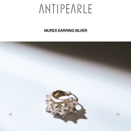
PŘEJÍT
NA
OBSAH
MUREX EARRING SILVER