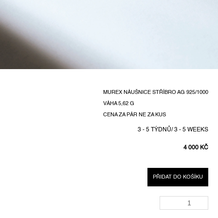
MUREX NÁUŠNICE STŘÍBRO AG 925/1000
VÁHA 5,62 G
CENA ZA PÁR NE ZA KUS
3 - 5 TÝDNŮ/ 3 - 5 WEEKS
4 000 KČ
MĚRNÁ
CENA:
PŘIDAT DO KOŠÍKU