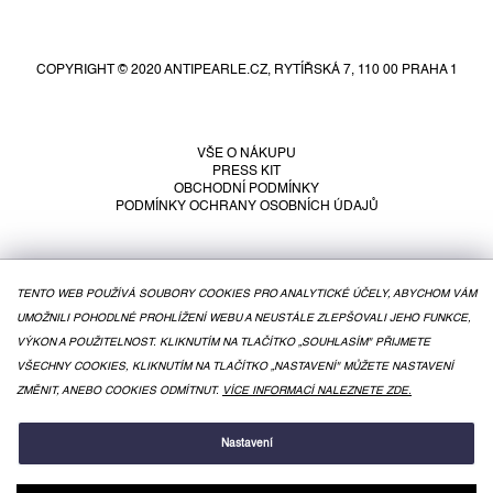
Z
á
p
COPYRIGHT © 2020 ANTIPEARLE.CZ, RYTÍŘSKÁ 7, 110 00 PRAHA 1
a
t
í
VŠE O NÁKUPU
PRESS KIT
OBCHODNÍ PODMÍNKY
PODMÍNKY OCHRANY OSOBNÍCH ÚDAJŮ
TENTO WEB POUŽÍVÁ SOUBORY COOKIES PRO ANALYTICKÉ ÚČELY, ABYCHOM VÁM
UMOŽNILI POHODLNÉ PROHLÍŽENÍ WEBU A NEUSTÁLE ZLEPŠOVALI JEHO FUNKCE,
VÝKON A POUŽITELNOST. KLIKNUTÍM NA TLAČÍTKO „SOUHLASÍM" PŘIJMETE
VŠECHNY COOKIES, KLIKNUTÍM NA TLAČÍTKO „NASTAVENÍ" MŮŽETE NASTAVENÍ
ZMĚNIT, ANEBO COOKIES ODMÍTNUT.
VÍCE INFORMACÍ NALEZNETE ZDE.
VYTVOŘIL SHOPTET
Nastavení