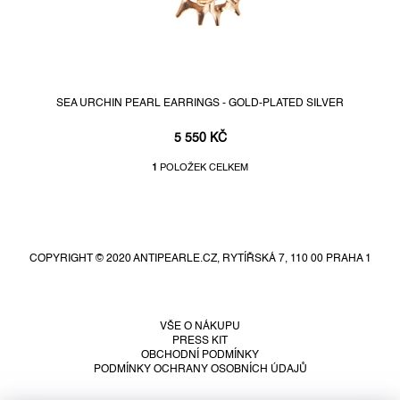
SEA URCHIN PEARL EARRINGS - GOLD-PLATED SILVER
5 550 KČ
1
POLOŽEK CELKEM
O
v
Z
l
á
á
d
p
a
COPYRIGHT © 2020 ANTIPEARLE.CZ, RYTÍŘSKÁ 7, 110 00 PRAHA 1
a
c
t
í
í
p
r
VŠE O NÁKUPU
PRESS KIT
v
OBCHODNÍ PODMÍNKY
k
PODMÍNKY OCHRANY OSOBNÍCH ÚDAJŮ
y
v