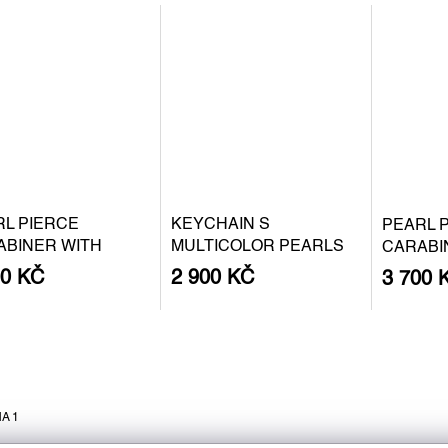
RL PIERCE
KEYCHAIN S
PEARL 
ABINER WITH
MULTICOLOR PEARLS
CARABI
QUE PEARL S -
BAROQU
00 KČ
2 900 KČ
3 700 
ER
GOLD P
A 1