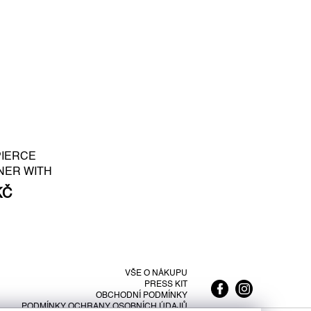
PIERCE
NER WITH
E PEARL S -
KČ
LATED SILVER
VŠE O NÁKUPU
PRESS KIT
OBCHODNÍ PODMÍNKY
PODMÍNKY OCHRANY OSOBNÍCH ÚDAJŮ