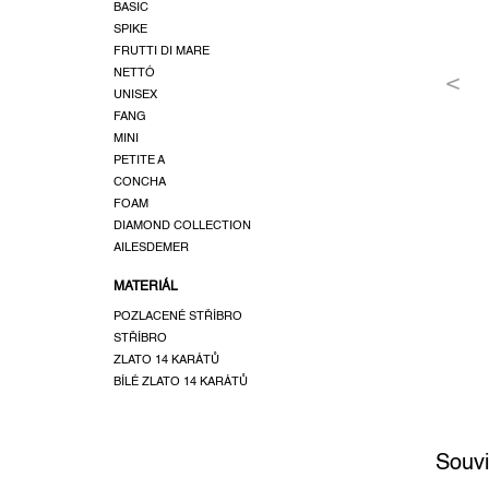
a
BASIC
SPIKE
n
FRUTTI DI MARE
e
NETTÓ
l
UNISEX
FANG
MINI
PETITE A
CONCHA
FOAM
DIAMOND COLLECTION
AILESDEMER
MATERIÁL
POZLACENÉ STŘÍBRO
STŘÍBRO
ZLATO 14 KARÁTŮ
BÍLÉ ZLATO 14 KARÁTŮ
Souvi