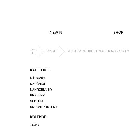
PŘEJÍT
NA
OBSAH
NEW IN
SHOP
DOMŮ
SHOP
PETITE A DOUBLE TOOTH RING - 14KT
P
KATEGORIE
o
NÁRAMKY
s
NÁUŠNICE
t
NÁHRDELNÍKY
r
PRSTENY
a
SEPTUM
n
SNUBNÍ PRSTENY
n
KOLEKCE
í
p
JAWS