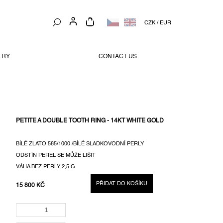
NÁKUPNÍ
CZK
/
EUR
KOŠÍK
ERY
CONTACT US
PETITE A DOUBLE TOOTH RING - 14KT WHITE GOLD
BÍLÉ ZLATO 585/1000 /BÍLÉ SLADKOVODNÍ PERLY
ODSTÍN PEREL SE MŮŽE LIŠIT
VÁHA BEZ PERLY 2,5 G
PŘIDAT DO KOŠÍKU
15 800 KČ
MĚRNÁ
CENA: