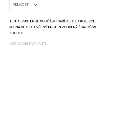
TENTO PRSTEN JE SOUČÁSTÍ NAŠÍ PETITE A KOLEKCE.
JEDNÁ SE O OTEVŘENÝ PRSTEN ZDOBENÝ ŽRALOČÍMI
ZOUBKY.
KÓD:
ZVOLTE VARIANTU