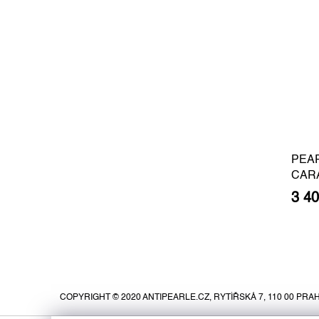
PEA
CAR
BARO
3 4
SILV
Z
á
p
COPYRIGHT © 2020 ANTIPEARLE.CZ, RYTÍŘSKÁ 7, 110 00 PRAH
a
t