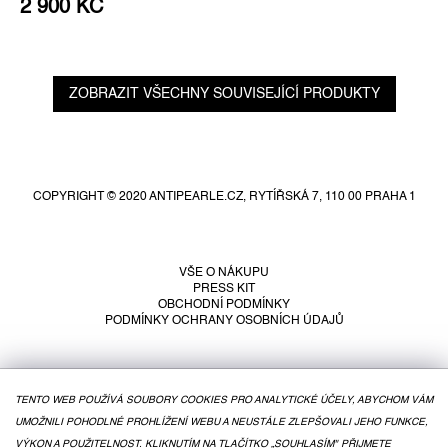
2 900 KČ
ZOBRAZIT VŠECHNY SOUVISEJÍCÍ PRODUKTY
Z
á
p
COPYRIGHT © 2020 ANTIPEARLE.CZ, RYTÍŘSKÁ 7, 110 00 PRAHA 1
a
t
í
VŠE O NÁKUPU
PRESS KIT
OBCHODNÍ PODMÍNKY
PODMÍNKY OCHRANY OSOBNÍCH ÚDAJŮ
TENTO WEB POUŽÍVÁ SOUBORY COOKIES PRO ANALYTICKÉ ÚČELY, ABYCHOM VÁM
UMOŽNILI POHODLNÉ PROHLÍŽENÍ WEBU A NEUSTÁLE ZLEPŠOVALI JEHO FUNKCE,
VÝKON A POUŽITELNOST. KLIKNUTÍM NA TLAČÍTKO „SOUHLASÍM" PŘIJMETE