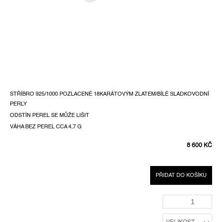
STŘÍBRO 925/1000 POZLACENÉ 18KARÁTOVÝM ZLATEM/BÍLÉ SLADKOVODNÍ
PERLY
ODSTÍN PEREL SE MŮŽE LIŠIT
VÁHA BEZ PEREL CCA 4,7 G
8 600 KČ
MĚRNÁ
CENA:
PŘIDAT DO KOŠÍKU