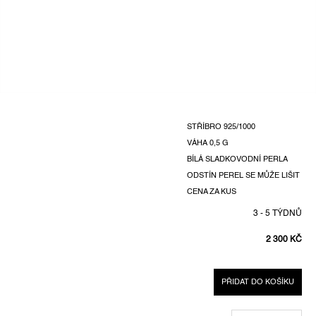
STŘÍBRO 925/1000
VÁHA
0,5 G
BÍLÁ SLADKOVODNÍ PERLA
ODSTÍN PEREL SE MŮŽE LIŠIT
CENA ZA KUS
3 - 5 TÝDNŮ
2 300 KČ
MĚRNÁ
CENA:
PŘIDAT DO KOŠÍKU