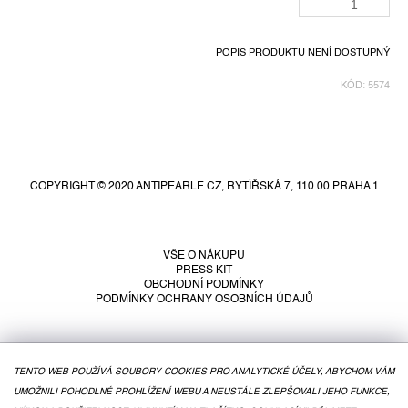
POPIS PRODUKTU NENÍ DOSTUPNÝ
KÓD:
5574
Z
á
p
COPYRIGHT © 2020 ANTIPEARLE.CZ, RYTÍŘSKÁ 7, 110 00 PRAHA 1
a
t
í
VŠE O NÁKUPU
PRESS KIT
OBCHODNÍ PODMÍNKY
PODMÍNKY OCHRANY OSOBNÍCH ÚDAJŮ
TENTO WEB POUŽÍVÁ SOUBORY COOKIES PRO ANALYTICKÉ ÚČELY, ABYCHOM VÁM
UMOŽNILI POHODLNÉ PROHLÍŽENÍ WEBU A NEUSTÁLE ZLEPŠOVALI JEHO FUNKCE,