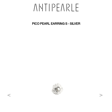
PŘEJÍT
NA
OBSAH
PICO PEARL EARRING S - SILVER