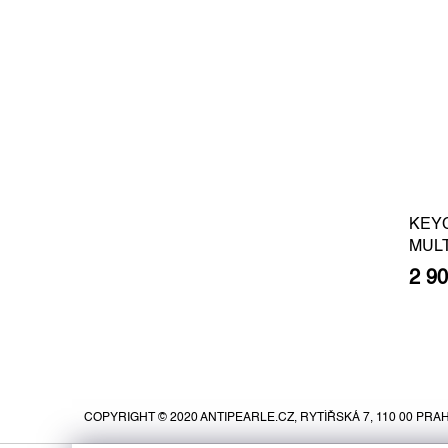
KEY
MUL
2 9
Z
á
p
COPYRIGHT © 2020 ANTIPEARLE.CZ, RYTÍŘSKÁ 7, 110 00 PRAH
a
t