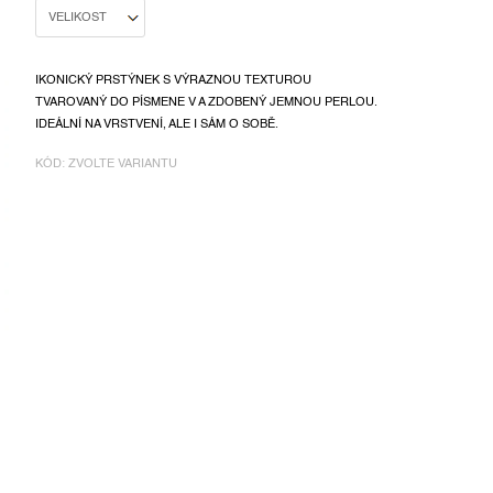
IKONICKÝ PRSTÝNEK S VÝRAZNOU TEXTUROU
TVAROVANÝ DO PÍSMENE V A ZDOBENÝ JEMNOU PERLOU.
IDEÁLNÍ NA VRSTVENÍ, ALE I SÁM O SOBĚ.
KÓD:
ZVOLTE VARIANTU