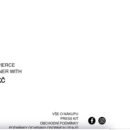
PIERCE
NER WITH
E PEARL S -
KČ
VŠE O NÁKUPU
PRESS KIT
OBCHODNÍ PODMÍNKY
PODMÍNKY OCHRANY OSOBNÍCH ÚDAJŮ