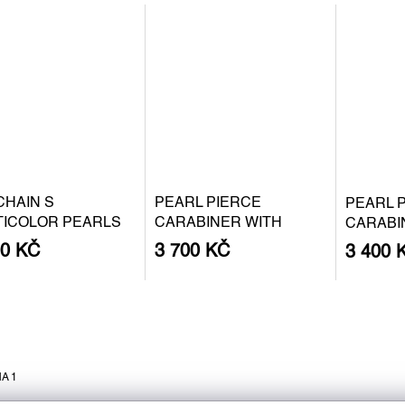
CHAIN S
PEARL PIERCE
PEARL 
TICOLOR PEARLS
CARABINER WITH
CARABI
BAROQUE PEARL S -
BAROQU
00 KČ
3 700 KČ
3 400 
GOLD PLATED SILVER
SILVER
A 1