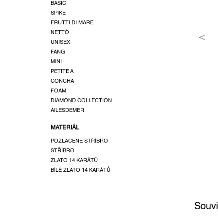
a
BASIC
SPIKE
n
FRUTTI DI MARE
e
NETTÓ
l
UNISEX
FANG
MINI
PETITE A
CONCHA
FOAM
DIAMOND COLLECTION
AILESDEMER
MATERIÁL
POZLACENÉ STŘÍBRO
STŘÍBRO
ZLATO 14 KARÁTŮ
BÍLÉ ZLATO 14 KARÁTŮ
Souvi