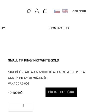
NÁKUPNÍ
CZK
/
EUR
KOŠÍK
ERY
CONTACT US
SMALL TIP RING 14KT WHITE GOLD
14KT BÍLÉ ZLATO AU 585/1000, BÍLÁ SLADKOVODNÍ PERLA
ODSTÍN PERLY SE MŮŽE LIŠIT
VÁHA CCA 3,00G
PŘIDAT DO KOŠÍKU
19 100 KČ
MĚRNÁ
CENA: