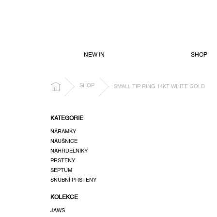
PŘEJÍT
NA
OBSAH
NEW IN
SHOP
DOMŮ
SHOP
SMALL TIP RING 14KT WHITE GOLD
P
KATEGORIE
o
NÁRAMKY
s
NÁUŠNICE
t
NÁHRDELNÍKY
r
PRSTENY
a
SEPTUM
n
SNUBNÍ PRSTENY
n
KOLEKCE
í
p
JAWS