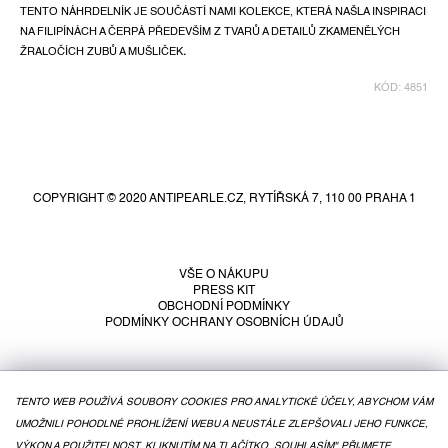
TENTO NÁHRDELNÍK JE SOUČÁSTÍ NAMI KOLEKCE, KTERÁ NAŠLA INSPIRACI
NA FILIPÍNÁCH A ČERPÁ PŘEDEVŠÍM Z TVARŮ A DETAILŮ ZKAMENĚLÝCH
ŽRALOČÍCH ZUBŮ A MUŠLIČEK
.
KÓD:
4851
Z
á
p
COPYRIGHT © 2020 ANTIPEARLE.CZ, RYTÍŘSKÁ 7, 110 00 PRAHA 1
a
t
í
VŠE O NÁKUPU
PRESS KIT
OBCHODNÍ PODMÍNKY
PODMÍNKY OCHRANY OSOBNÍCH ÚDAJŮ
TENTO WEB POUŽÍVÁ SOUBORY COOKIES PRO ANALYTICKÉ ÚČELY, ABYCHOM VÁM
UMOŽNILI POHODLNÉ PROHLÍŽENÍ WEBU A NEUSTÁLE ZLEPŠOVALI JEHO FUNKCE,
VÝKON A POUŽITELNOST. KLIKNUTÍM NA TLAČÍTKO „SOUHLASÍM" PŘIJMETE