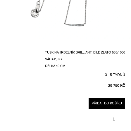
TUSK NÁHRDELNÍK BRILLIANT, BÍLÉ ZLATO 585/1000
VÁHA 2,9 G
DÉLKA 40 CM
3 - 5 TÝDNŮ
28 750 KČ
MĚRNÁ
CENA:
PŘIDAT DO KOŠÍKU