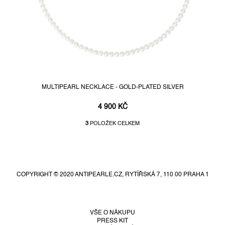
MULTIPEARL NECKLACE - GOLD-PLATED SILVER
4 900 KČ
3
POLOŽEK CELKEM
O
v
Z
l
á
á
d
p
a
COPYRIGHT © 2020 ANTIPEARLE.CZ, RYTÍŘSKÁ 7, 110 00 PRAHA 1
a
c
t
í
í
p
r
VŠE O NÁKUPU
PRESS KIT
v