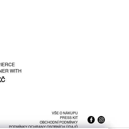
PIERCE
NER WITH
E PEARL S -
KČ
LATED SILVER
VŠE O NÁKUPU
PRESS KIT
OBCHODNÍ PODMÍNKY
PODMÍNKY OCHRANY OSOBNÍCH ÚDAJŮ