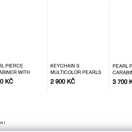
RL PIERCE
KEYCHAIN S
PEARL 
ABINER WITH
MULTICOLOR PEARLS
CARABI
QUE PEARL S -
BAROQU
00 KČ
2 900 KČ
3 700 
ER
GOLD P
A 1