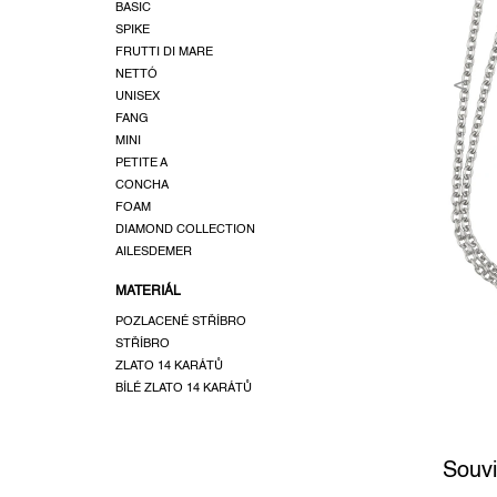
a
BASIC
SPIKE
n
FRUTTI DI MARE
e
NETTÓ
l
UNISEX
FANG
MINI
PETITE A
CONCHA
FOAM
DIAMOND COLLECTION
AILESDEMER
MATERIÁL
POZLACENÉ STŘÍBRO
STŘÍBRO
ZLATO 14 KARÁTŮ
BÍLÉ ZLATO 14 KARÁTŮ
Souvi