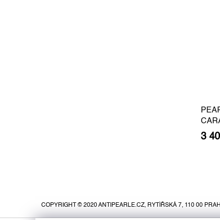
PEA
CAR
BARO
3 4
SILV
Z
á
p
COPYRIGHT © 2020 ANTIPEARLE.CZ, RYTÍŘSKÁ 7, 110 00 PRAH
a
t