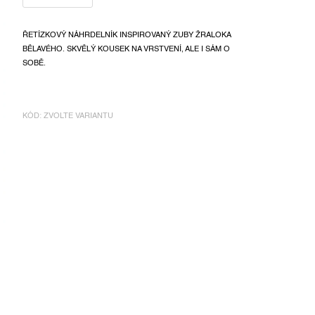
ŘETÍZKOVÝ NÁHRDELNÍK INSPIROVANÝ ZUBY ŽRALOKA
BĚLAVÉHO. SKVĚLÝ KOUSEK NA VRSTVENÍ, ALE I SÁM O
SOBĚ.
KÓD:
ZVOLTE VARIANTU