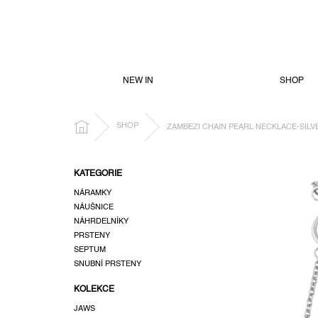
PŘEJÍT
NA
OBSAH
NEW IN
SHOP
DOMŮ
SHOP
ZAMBEZI CHAIN PEARL NECKLACE-SILV
P
KATEGORIE
o
NÁRAMKY
s
NÁUŠNICE
t
NÁHRDELNÍKY
r
PRSTENY
a
SEPTUM
n
SNUBNÍ PRSTENY
n
KOLEKCE
í
p
JAWS