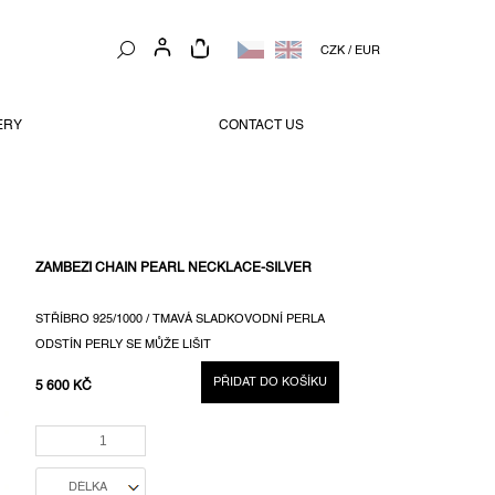
NÁKUPNÍ
CZK
/
EUR
KOŠÍK
ERY
CONTACT US
ZAMBEZI CHAIN PEARL NECKLACE-SILVER
STŘÍBRO 925/1000 / TMAVÁ SLADKOVODNÍ PERLA
ODSTÍN PERLY SE MŮŽE LIŠIT
PŘIDAT DO KOŠÍKU
5 600 KČ
MĚRNÁ
CENA: