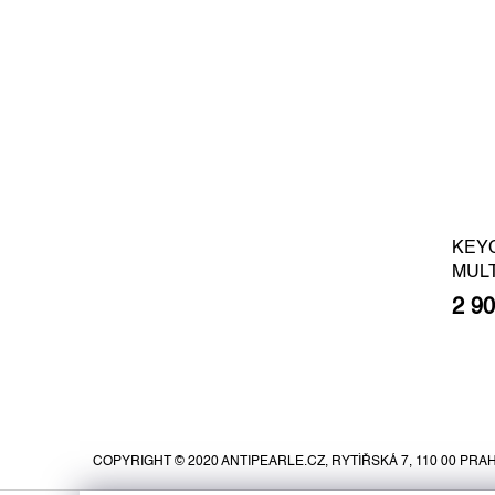
KEY
MUL
2 9
Z
á
p
COPYRIGHT © 2020 ANTIPEARLE.CZ, RYTÍŘSKÁ 7, 110 00 PRAH
a
t