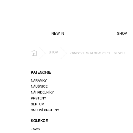
PŘEJÍT
NA
OBSAH
NEW IN
SHOP
DOMŮ
SHOP
ZAMBEZI PALM BRACELET - SILVER
P
KATEGORIE
o
NÁRAMKY
s
NÁUŠNICE
t
NÁHRDELNÍKY
r
PRSTENY
a
SEPTUM
n
SNUBNÍ PRSTENY
n
KOLEKCE
í
p
JAWS