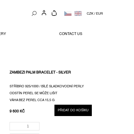
NÁKUPNÍ
CZK
/
EUR
KOŠÍK
ERY
CONTACT US
ZAMBEZI PALM BRACELET - SILVER
STŘÍBRO 925/1000 / BÍLÉ SLADKOVODNÍ PERLY
ODSTÍN PEREL SE MŮŽE LIŠIT
VÁHA BEZ PEREL CCA 15,5 G
PŘIDAT DO KOŠÍKU
9 600 KČ
MĚRNÁ
CENA: