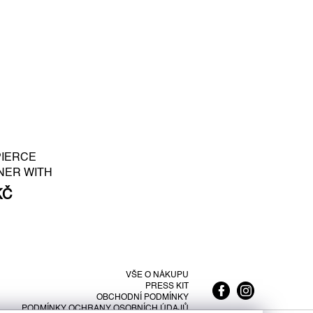
PIERCE
NER WITH
E PEARL S -
KČ
LATED SILVER
VŠE O NÁKUPU
PRESS KIT
OBCHODNÍ PODMÍNKY
PODMÍNKY OCHRANY OSOBNÍCH ÚDAJŮ