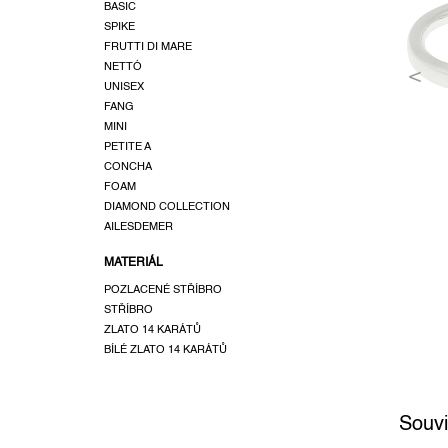
a
BASIC
SPIKE
n
FRUTTI DI MARE
e
NETTÓ
l
UNISEX
FANG
MINI
PETITE A
CONCHA
FOAM
DIAMOND COLLECTION
AILESDEMER
MATERIÁL
POZLACENÉ STŘÍBRO
STŘÍBRO
ZLATO 14 KARÁTŮ
BÍLÉ ZLATO 14 KARÁTŮ
Souvi