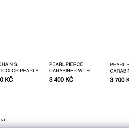
CHAIN S
PEARL PIERCE
PEARL 
TICOLOR PEARLS
CARABINER WITH
CARABI
BAROQUE PEARL S -
BAROQU
00 KČ
3 400 KČ
3 700 
SILVER
GOLD P
A 1