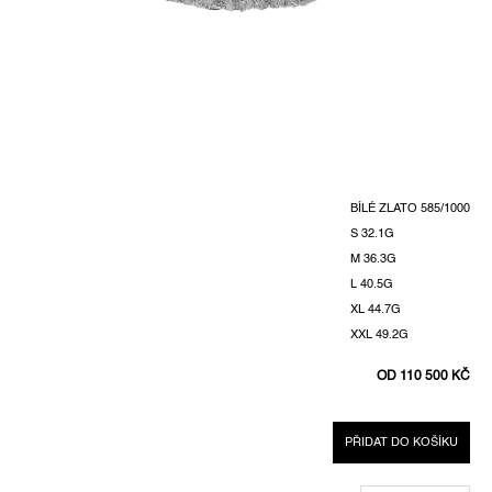
BÍLÉ ZLATO 585/1000
S 32.1G
M 36.3G
L 40.5G
XL 44.7G
XXL 49.2G
OD
110 500 KČ
MĚRNÁ
CENA:
PŘIDAT DO KOŠÍKU