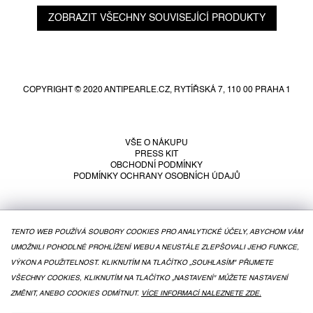
ZOBRAZIT VŠECHNY SOUVISEJÍCÍ PRODUKTY
Z
á
p
COPYRIGHT © 2020 ANTIPEARLE.CZ, RYTÍŘSKÁ 7, 110 00 PRAHA 1
a
t
í
VŠE O NÁKUPU
PRESS KIT
OBCHODNÍ PODMÍNKY
PODMÍNKY OCHRANY OSOBNÍCH ÚDAJŮ
TENTO WEB POUŽÍVÁ SOUBORY COOKIES PRO ANALYTICKÉ ÚČELY, ABYCHOM VÁM
UMOŽNILI POHODLNÉ PROHLÍŽENÍ WEBU A NEUSTÁLE ZLEPŠOVALI JEHO FUNKCE,
VÝKON A POUŽITELNOST. KLIKNUTÍM NA TLAČÍTKO „SOUHLASÍM" PŘIJMETE
VŠECHNY COOKIES, KLIKNUTÍM NA TLAČÍTKO „NASTAVENÍ" MŮŽETE NASTAVENÍ
ZMĚNIT, ANEBO COOKIES ODMÍTNUT.
VÍCE INFORMACÍ NALEZNETE ZDE.