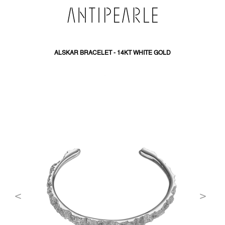
PŘEJÍT
NA
OBSAH
ALSKAR BRACELET - 14KT WHITE GOLD