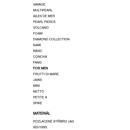
a
k
SAVAGE
n
t
MULTIPEARL
e
ů
AILES DE MER
l
PEARL PIERCE
VOLCANO
FOAM
DIAMOND COLLECTION
NAMI
BASIC
CONCHA
FANG
FOR MEN
FRUTTI DI MARE
JAWS
MINI
NETTÓ
PETITE A
SPIKE
MATERIÁL
POZLACENÉ STŘÍBRO (AG
925/1000)