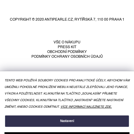
Z
á
p
COPYRIGHT © 2020 ANTIPEARLE.CZ, RYTÍŘSKÁ 7, 110 00 PRAHA 1
a
t
í
VŠE O NÁKUPU
PRESS KIT
OBCHODNÍ PODMÍNKY
PODMÍNKY OCHRANY OSOBNÍCH ÚDAJŮ
TENTO WEB POUŽÍVÁ SOUBORY COOKIES PRO ANALYTICKÉ ÚČELY, ABYCHOM VÁM
UMOŽNILI POHODLNÉ PROHLÍŽENÍ WEBU A NEUSTÁLE ZLEPŠOVALI JEHO FUNKCE,
VÝKON A POUŽITELNOST. KLIKNUTÍM NA TLAČÍTKO „SOUHLASÍM" PŘIJMETE
VŠECHNY COOKIES, KLIKNUTÍM NA TLAČÍTKO „NASTAVENÍ" MŮŽETE NASTAVENÍ
ZMĚNIT, ANEBO COOKIES ODMÍTNUT.
VÍCE INFORMACÍ NALEZNETE ZDE.
VYTVOŘIL SHOPTET
Nastavení