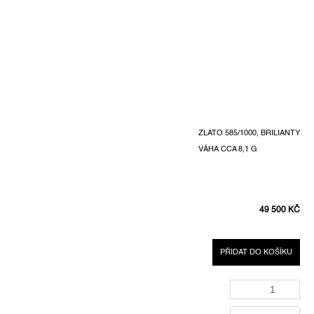
ZLATO 585/1000, BRILIANTY
VÁHA CCA 8,1 G
49 500 KČ
MĚRNÁ
CENA:
PŘIDAT DO KOŠÍKU