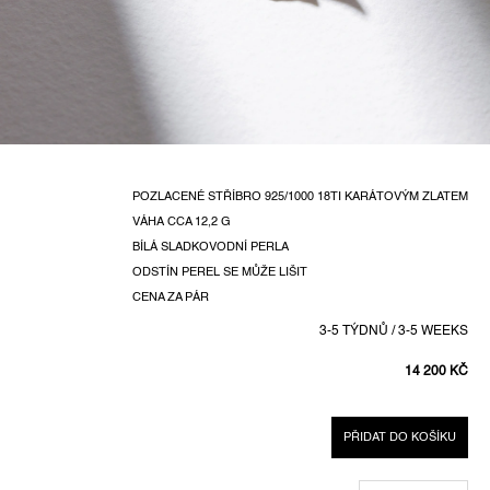
POZLACENÉ STŘÍBRO 925/1000 18TI KARÁTOVÝM ZLATEM
VÁHA
CCA 12,2 G
BÍLÁ SLADKOVODNÍ PERLA
ODSTÍN PEREL SE MŮŽE LIŠIT
CENA ZA PÁR
3-5 TÝDNŮ / 3-5 WEEKS
14 200 KČ
MĚRNÁ
CENA:
PŘIDAT DO KOŠÍKU