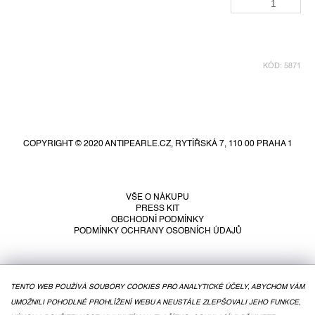
KÓD:
5871
Z
á
p
COPYRIGHT © 2020 ANTIPEARLE.CZ, RYTÍŘSKÁ 7, 110 00 PRAHA 1
a
t
í
VŠE O NÁKUPU
PRESS KIT
OBCHODNÍ PODMÍNKY
PODMÍNKY OCHRANY OSOBNÍCH ÚDAJŮ
TENTO WEB POUŽÍVÁ SOUBORY COOKIES PRO ANALYTICKÉ ÚČELY, ABYCHOM VÁM
UMOŽNILI POHODLNÉ PROHLÍŽENÍ WEBU A NEUSTÁLE ZLEPŠOVALI JEHO FUNKCE,