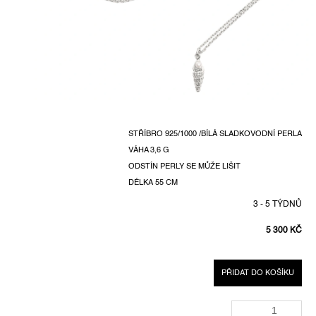
STŘÍBRO 925/1000 /BÍLÁ SLADKOVODNÍ PERLA
VÁHA 3,6 G
ODSTÍN PERLY SE MŮŽE LIŠIT
DÉLKA 55 CM
3 - 5 TÝDNŮ
5 300 KČ
MĚRNÁ
CENA:
PŘIDAT DO KOŠÍKU