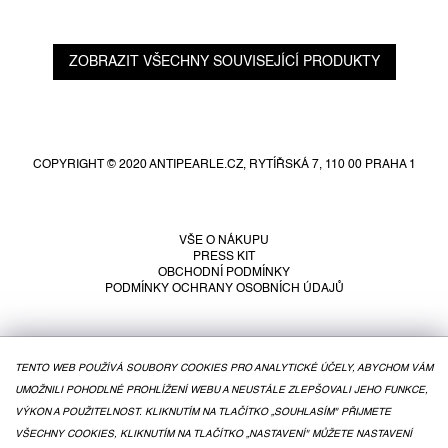
ZOBRAZIT VŠECHNY SOUVISEJÍCÍ PRODUKTY
Z
á
p
COPYRIGHT © 2020 ANTIPEARLE.CZ, RYTÍŘSKÁ 7, 110 00 PRAHA 1
a
t
í
VŠE O NÁKUPU
PRESS KIT
OBCHODNÍ PODMÍNKY
PODMÍNKY OCHRANY OSOBNÍCH ÚDAJŮ
TENTO WEB POUŽÍVÁ SOUBORY COOKIES PRO ANALYTICKÉ ÚČELY, ABYCHOM VÁM
UMOŽNILI POHODLNÉ PROHLÍŽENÍ WEBU A NEUSTÁLE ZLEPŠOVALI JEHO FUNKCE,
VÝKON A POUŽITELNOST. KLIKNUTÍM NA TLAČÍTKO „SOUHLASÍM" PŘIJMETE
VŠECHNY COOKIES, KLIKNUTÍM NA TLAČÍTKO „NASTAVENÍ" MŮŽETE NASTAVENÍ