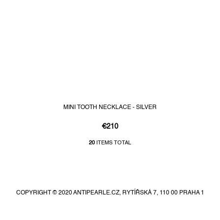
MINI TOOTH NECKLACE - SILVER
€210
20
ITEMS TOTAL
L
i
F
s
t
o
i
o
n
COPYRIGHT © 2020 ANTIPEARLE.CZ, RYTÍŘSKÁ 7, 110 00 PRAHA 1
t
g
e
c
r