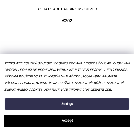
AGUA PEARL EARRING M - SILVER
€202
TENTO WEB POUŽÍVÁ SOUBORY COOKIES PRO ANALYTICKÉ ÚČELY, ABYCHOM VÁM
UMOŽNILI POHODLNÉ PROHLÍŽENÍ WEBU A NEUSTÁLE ZLEPŠOVALI JEHO FUNKCE,
VÝKON A POUŽITELNOST. KLIKNUTÍM NA TLAČÍTKO „SOUHLASÍM" PŘIJMETE
VŠECHNY COOKIES, KLIKNUTÍM NA TLAČÍTKO „NASTAVENÍ" MŮŽETE NASTAVENÍ
ZMĚNIT, ANEBO COOKIES ODMÍTNUT.
VÍCE INFORMACÍ NALEZNETE ZDE.
Settings
Accept