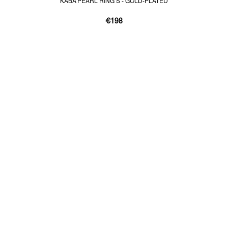
KABA PEARL RING S - GOLD-PLATED
€198