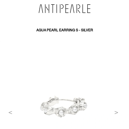
SKIP
TO
CONTENT
AGUA PEARL EARRING S - SILVER