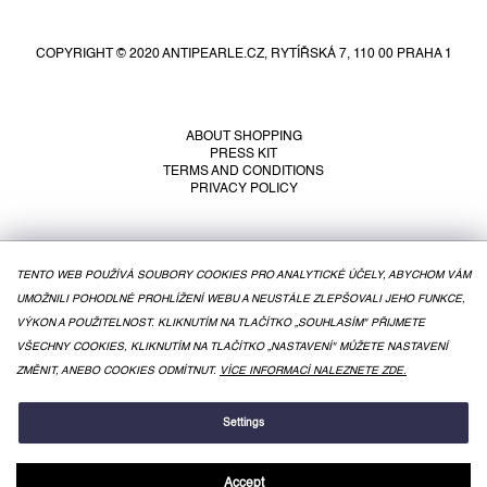
o
o
COPYRIGHT © 2020 ANTIPEARLE.CZ, RYTÍŘSKÁ 7, 110 00 PRAHA 1
t
e
r
ABOUT SHOPPING
PRESS KIT
TERMS AND CONDITIONS
PRIVACY POLICY
TENTO WEB POUŽÍVÁ SOUBORY COOKIES PRO ANALYTICKÉ ÚČELY, ABYCHOM VÁM
UMOŽNILI POHODLNÉ PROHLÍŽENÍ WEBU A NEUSTÁLE ZLEPŠOVALI JEHO FUNKCE,
VÝKON A POUŽITELNOST. KLIKNUTÍM NA TLAČÍTKO „SOUHLASÍM" PŘIJMETE
VŠECHNY COOKIES, KLIKNUTÍM NA TLAČÍTKO „NASTAVENÍ" MŮŽETE NASTAVENÍ
ZMĚNIT, ANEBO COOKIES ODMÍTNUT.
VÍCE INFORMACÍ NALEZNETE ZDE.
CREATED BY SHOPTET
Settings
Accept