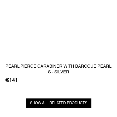
PEARL PIERCE CARABINER WITH BAROQUE PEARL
S - SILVER
€141
SHOW ALL RELATED PRODUCTS
F