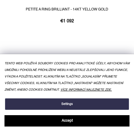
PETITE A RING BRILLIANT - 14KT YELLOW GOLD
€1 092
TENTO WEB POUŽÍVÁ SOUBORY COOKIES PRO ANALYTICKÉ ÚČELY, ABYCHOM VÁM
UMOŽNILI POHODLNÉ PROHLÍŽENÍ WEBU A NEUSTÁLE ZLEPŠOVALI JEHO FUNKCE,
VÝKON A POUŽITELNOST. KLIKNUTÍM NA TLAČÍTKO „SOUHLASÍM" PŘIJMETE
VŠECHNY COOKIES, KLIKNUTÍM NA TLAČÍTKO „NASTAVENÍ" MŮŽETE NASTAVENÍ
ZMĚNIT, ANEBO COOKIES ODMÍTNUT.
VÍCE INFORMACÍ NALEZNETE ZDE.
Settings
Accept