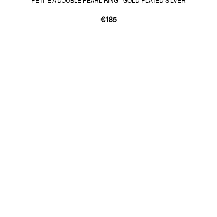
PETITE A DOUBLE PEARL RING - GOLD-PLATED SILVER
€185