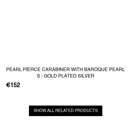
PEARL PIERCE CARABINER WITH BAROQUE PEARL
S - GOLD PLATED SILVER
€152
SHOW ALL RELATED PRODUCTS
F
o