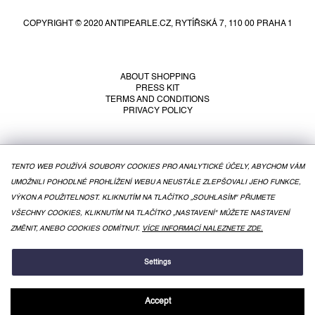
o
COPYRIGHT © 2020 ANTIPEARLE.CZ, RYTÍŘSKÁ 7, 110 00 PRAHA 1
t
e
r
ABOUT SHOPPING
PRESS KIT
TERMS AND CONDITIONS
PRIVACY POLICY
TENTO WEB POUŽÍVÁ SOUBORY COOKIES PRO ANALYTICKÉ ÚČELY, ABYCHOM VÁM
UMOŽNILI POHODLNÉ PROHLÍŽENÍ WEBU A NEUSTÁLE ZLEPŠOVALI JEHO FUNKCE,
VÝKON A POUŽITELNOST. KLIKNUTÍM NA TLAČÍTKO „SOUHLASÍM" PŘIJMETE
VŠECHNY COOKIES, KLIKNUTÍM NA TLAČÍTKO „NASTAVENÍ" MŮŽETE NASTAVENÍ
ZMĚNIT, ANEBO COOKIES ODMÍTNUT.
VÍCE INFORMACÍ NALEZNETE ZDE.
CREATED BY SHOPTET
Settings
Accept