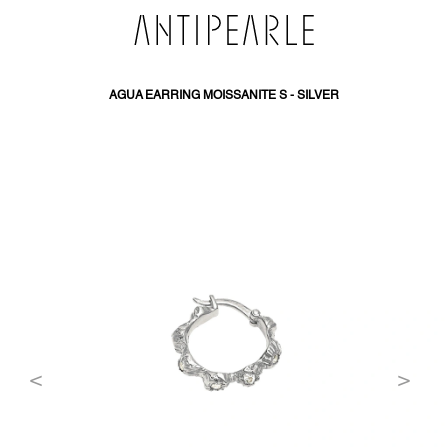
SKIP
TO
CONTENT
AGUA EARRING MOISSANITE S - SILVER