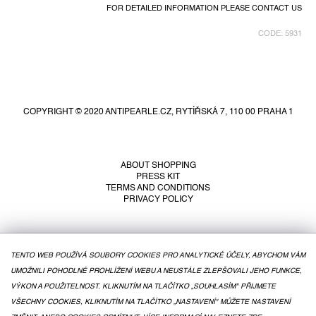
FOR DETAILED INFORMATION PLEASE CONTACT US
CODE:
5931
F
o
o
COPYRIGHT © 2020 ANTIPEARLE.CZ, RYTÍŘSKÁ 7, 110 00 PRAHA 1
t
e
r
ABOUT SHOPPING
PRESS KIT
TERMS AND CONDITIONS
PRIVACY POLICY
TENTO WEB POUŽÍVÁ SOUBORY COOKIES PRO ANALYTICKÉ ÚČELY, ABYCHOM VÁM
UMOŽNILI POHODLNÉ PROHLÍŽENÍ WEBU A NEUSTÁLE ZLEPŠOVALI JEHO FUNKCE,
VÝKON A POUŽITELNOST. KLIKNUTÍM NA TLAČÍTKO „SOUHLASÍM" PŘIJMETE
VŠECHNY COOKIES, KLIKNUTÍM NA TLAČÍTKO „NASTAVENÍ" MŮŽETE NASTAVENÍ