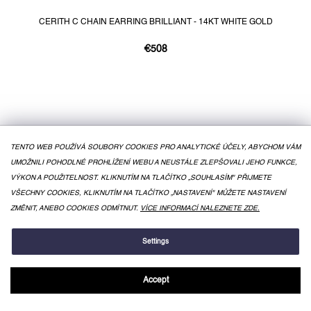
CERITH C CHAIN EARRING BRILLIANT - 14KT WHITE GOLD
€508
TENTO WEB POUŽÍVÁ SOUBORY COOKIES PRO ANALYTICKÉ ÚČELY, ABYCHOM VÁM
UMOŽNILI POHODLNÉ PROHLÍŽENÍ WEBU A NEUSTÁLE ZLEPŠOVALI JEHO FUNKCE,
VÝKON A POUŽITELNOST. KLIKNUTÍM NA TLAČÍTKO „SOUHLASÍM" PŘIJMETE
VŠECHNY COOKIES, KLIKNUTÍM NA TLAČÍTKO „NASTAVENÍ" MŮŽETE NASTAVENÍ
ZMĚNIT, ANEBO COOKIES ODMÍTNUT.
VÍCE INFORMACÍ NALEZNETE ZDE.
Settings
Accept