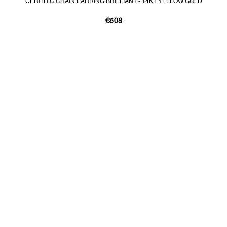
CERITH C CHAIN EARRING BRILLIANT - 14KT YELLOW GOLD
€508