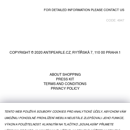
FOR DETAILED INFORMATION PLEASE CONTACT US
CODE:
4947
F
o
o
COPYRIGHT © 2020 ANTIPEARLE.CZ, RYTÍŘSKÁ 7, 110 00 PRAHA 1
t
e
r
ABOUT SHOPPING
PRESS KIT
TERMS AND CONDITIONS
PRIVACY POLICY
TENTO WEB POUŽÍVÁ SOUBORY COOKIES PRO ANALYTICKÉ ÚČELY, ABYCHOM VÁM
UMOŽNILI POHODLNÉ PROHLÍŽENÍ WEBU A NEUSTÁLE ZLEPŠOVALI JEHO FUNKCE,
VÝKON A POUŽITELNOST. KLIKNUTÍM NA TLAČÍTKO „SOUHLASÍM" PŘIJMETE