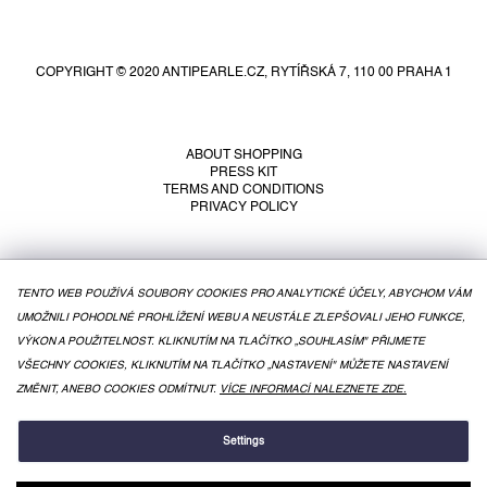
F
o
o
COPYRIGHT © 2020 ANTIPEARLE.CZ, RYTÍŘSKÁ 7, 110 00 PRAHA 1
t
e
r
ABOUT SHOPPING
PRESS KIT
TERMS AND CONDITIONS
PRIVACY POLICY
TENTO WEB POUŽÍVÁ SOUBORY COOKIES PRO ANALYTICKÉ ÚČELY, ABYCHOM VÁM
UMOŽNILI POHODLNÉ PROHLÍŽENÍ WEBU A NEUSTÁLE ZLEPŠOVALI JEHO FUNKCE,
VÝKON A POUŽITELNOST. KLIKNUTÍM NA TLAČÍTKO „SOUHLASÍM" PŘIJMETE
VŠECHNY COOKIES, KLIKNUTÍM NA TLAČÍTKO „NASTAVENÍ" MŮŽETE NASTAVENÍ
ZMĚNIT, ANEBO COOKIES ODMÍTNUT.
VÍCE INFORMACÍ NALEZNETE ZDE.
CREATED BY SHOPTET
Settings