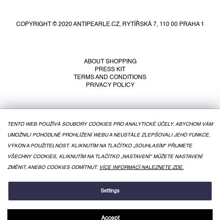
o
o
COPYRIGHT © 2020 ANTIPEARLE.CZ, RYTÍŘSKÁ 7, 110 00 PRAHA 1
t
e
r
ABOUT SHOPPING
PRESS KIT
TERMS AND CONDITIONS
PRIVACY POLICY
TENTO WEB POUŽÍVÁ SOUBORY COOKIES PRO ANALYTICKÉ ÚČELY, ABYCHOM VÁM
UMOŽNILI POHODLNÉ PROHLÍŽENÍ WEBU A NEUSTÁLE ZLEPŠOVALI JEHO FUNKCE,
VÝKON A POUŽITELNOST. KLIKNUTÍM NA TLAČÍTKO „SOUHLASÍM" PŘIJMETE
VŠECHNY COOKIES, KLIKNUTÍM NA TLAČÍTKO „NASTAVENÍ" MŮŽETE NASTAVENÍ
ZMĚNIT, ANEBO COOKIES ODMÍTNUT.
VÍCE INFORMACÍ NALEZNETE ZDE.
CREATED BY SHOPTET
Settings
Accept