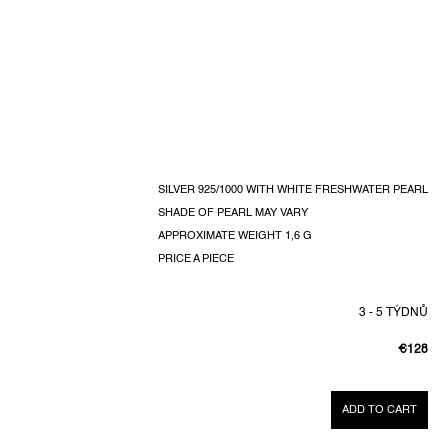
SILVER 925/1000 WITH WHITE FRESHWATER PEARL
SHADE OF PEARL MAY VARY
APPROXIMATE WEIGHT 1,6 G
PRICE A PIECE
3 - 5 TÝDNŮ
€128
MEASUR
PRICE:
ADD TO CART